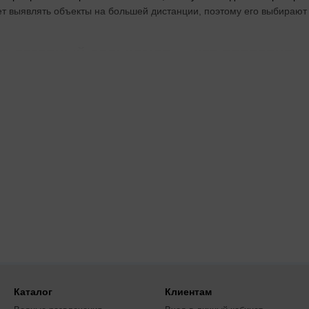
ет выявлять объекты на большей дистанции, поэтому его выбирают 
 и лазерный дальномер — что проверить 
чного наблюдения без установки на оружие, поэтому его берут, ко
ьбы ночью, а насадка на прицел даёт возможность использовать 
но измерять расстояние до цели, поэтому его стоит добавить, если
640512 не лучший выбор
пловизор для коротких дистанций, эта категория не подходит — р
Каталог
Клиентам