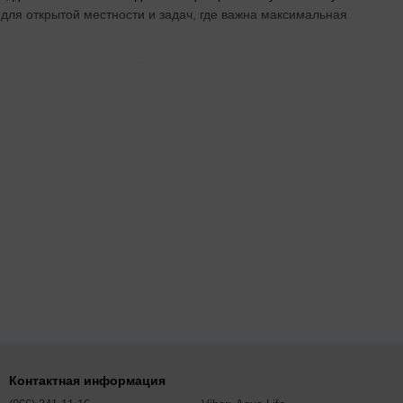
для открытой местности и задач, где важна максимальная
перед покупкой
гда не нужна интеграция с прицелом. Прицел устанавливают на
один тепловизор с разными оптическими прицелами. Лазерный
 задача требует оценки дистанции во время охоты или
ассмотрите модели с матрицей 384288 или 320256.
Контактная информация