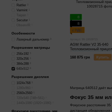
Rattler
3
Varmint
1
Taipan
0
8
Secutor
1
8
ObservIR
0
с НДС
Особенности
Лазерный дальномер
3
Артикул: 99-10028715
AGM Rattler V2 35-640
Разрешение матрицы
Тепловизионный прице
256x192
5
160 875 грн
Купить
320x256
1
384x288
6
640x512
6
Разрешение дисплея
1024x768
5
Матрица 640512 даёт вы
1280х960
0
2560x2560
1
Фокус 35 мм ил
720x540 (748×561)
0
1440х1080 (1920×1080)
0
Фокусное расстояние 35 
дистанция обнаружения с
Фокусное расстояние, мм