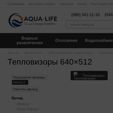
Перейти к основному контенту
О компании
Доставка и оплата
Гарантии
Услуги
Партнерам / О
(066) 341-11-16
(044
Водные
Отопление
Водоснабжен
развлечения
Aqua Life
Безопасность
ПНВ, тепловизоры, радиостанции
Тепловизо
Тепловизоры 640×512
Тепловизоры
Разрешение матрицы:
640x512
Очистить фильтр
Бренд
HikMicro
0
Pixfra (Dahua)
0