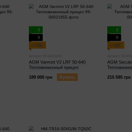
8
8
8
8
с НДС
с НДС
Артикул: 99-00021855
Артикул: 99-000
AGM Varmint V2 LRF 50-640
AGM Secuto
л
Тепловизионный прицел
Тепловизио
189 000 грн
Купить
215 595 грн