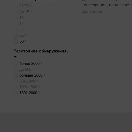
поле зрения, но позволя
25/50
0
дальность.
до 15
0
15
0
Тип устройства
19
0
25
0
Монокуляр удобен для ру
35
1
оружие для точной стрел
50
5
дальномер позволяет точ
Расстояние обнаружения,
тактических действий.
м
Когда матрица 
более 2000
1
до 500
0
Если нужен бюджетный те
больше 2000
4
501-1000
0
1001-1500
0
1501-2000
1