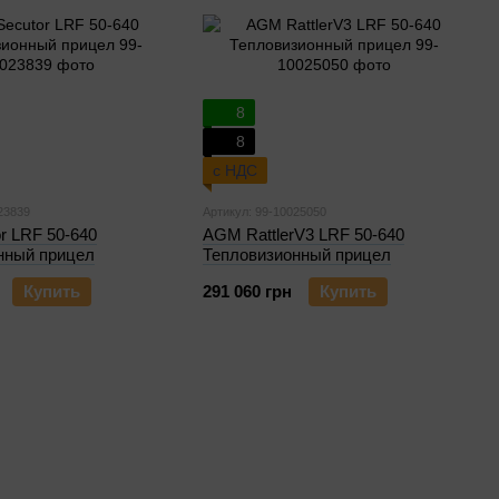
8
8
с НДС
23839
Артикул: 99-10025050
r LRF 50-640
AGM RattlerV3 LRF 50-640
нный прицел
Тепловизионный прицел
Купить
291 060 грн
Купить