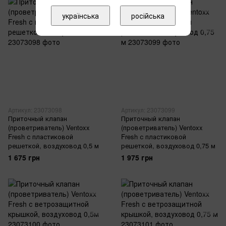
українська
російська
Артикул: 23073098
Артикул: 23073099
Приточный клапан
Приточный клапан
(проветриватель) Ventoxx
(проветриватель) Ventoxx
Fresh с пластиковой
Fresh с пластиковой
решеткой, воздуховод 0,5 м
решеткой, воздуховод 0,75 м
1 675 грн
1 975 грн