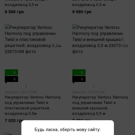
воздуховод 0,5 м
воздуховод 0,5 м
8 586 грн
9 990 грн
6
6
6
6
2
1
Артикул: 23073168
Артикул: 23073169
Рекуператор Ventoxx Harmony
Рекуператор Ventoxx Harmony
под управление Twist и
под управление Twist и
пластиковой решеткой,
внешней крышкой,
воздуховод 0,5м
воздуховод 0,5 м
7 020 грн
7 494 грн
Будь ласка, оберіть мову сайту: