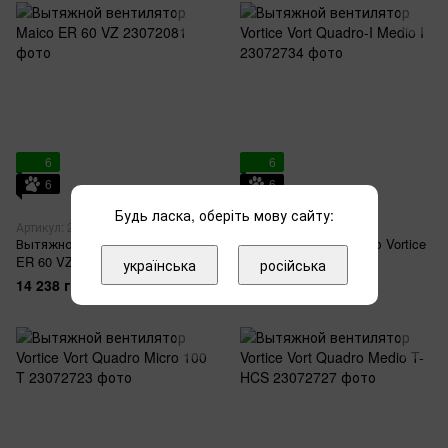
6
6
6
6
3
Будь ласка, оберіть мову сайту:
Артикул: 23072081
Артикул: 23072734
Вытяжной вентилятор Maico
Вытяжной вентилятор Vortice
ER 60 VZ
Vort Quadro-I Medio I
українська
російська
14 238 грн
12 430 грн