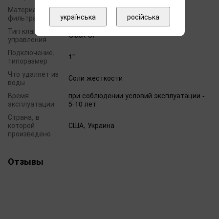
Материал
Катионит
українська
російська
фильтра
Тип клапана
Clack CI
управления
Подключение,
1"
типоразмер
Что удаляет из
Соли жесткости
воды
Время
при соблюдении условий эксплуатации -
эксплуатации
5-10 лет
Страна, в
которой
США, Украина
произведено
Отзывы