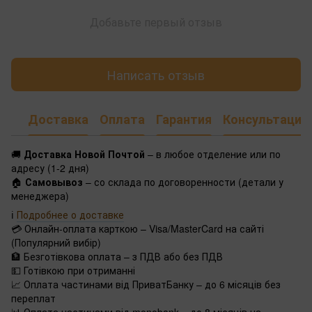
Добавьте первый отзыв
Написать отзыв
Доставка
Оплата
Гарантия
Консультация
🚚
Доставка Новой Почтой
– в любое отделение или по
адресу (1-2 дня)
🏠
Самовывоз
– со склада по договоренности (детали у
менеджера)
ℹ️
Подробнее о доставке
💳 Онлайн-оплата карткою – Visa/MasterCard на сайті
(Популярний вибір)
🏦 Безготівкова оплата – з ПДВ або без ПДВ
💵 Готівкою при отриманні
📈 Оплата частинами від ПриватБанку – до 6 місяців без
переплат