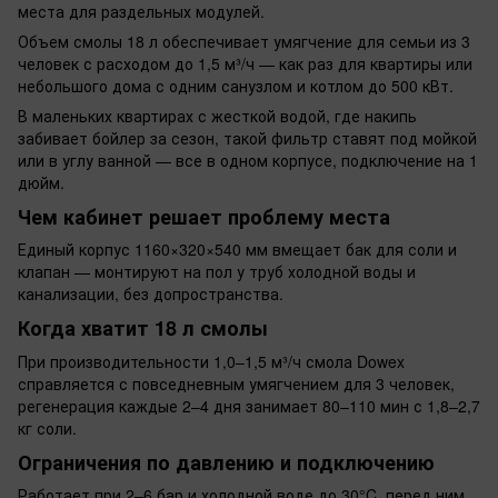
места для раздельных модулей.
Объем смолы 18 л обеспечивает умягчение для семьи из 3
человек с расходом до 1,5 м³/ч — как раз для квартиры или
небольшого дома с одним санузлом и котлом до 500 кВт.
В маленьких квартирах с жесткой водой, где накипь
забивает бойлер за сезон, такой фильтр ставят под мойкой
или в углу ванной — все в одном корпусе, подключение на 1
дюйм.
Чем кабинет решает проблему места
Единый корпус 1160×320×540 мм вмещает бак для соли и
клапан — монтируют на пол у труб холодной воды и
канализации, без допространства.
Когда хватит 18 л смолы
При производительности 1,0–1,5 м³/ч смола Dowex
справляется с повседневным умягчением для 3 человек,
регенерация каждые 2–4 дня занимает 80–110 мин с 1,8–2,7
кг соли.
Ограничения по давлению и подключению
Работает при 2–6 бар и холодной воде до 30°C, перед ним