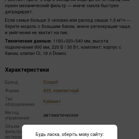
нужен механический фильтр — иначе смола быстрее
деградирует.
Если семья больше 3 человек или расход свыше 1,5 м³/ч —
берите модель с большим баком, иначе регенерации чаще,
и умягчения не хватит на пик.
Технические данные:
1160×320×540 мм, высота
подключения 900 мм, 220 В / 30 Вт, комплект: корпус с
баком, клапан CI, 18 л Dowex.
Характеристики
Бренд
Ecosoft
Форма
835
,
компактный
Тип
Кабинет
оборудования
Метод
автоматическое
управления
Объем
фильтрующего
18
Будь ласка, оберіть мову сайту:
мaтериaлa