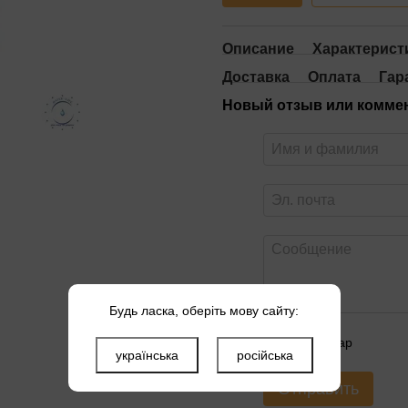
Описание
Характерист
Доставка
Оплата
Гар
Новый отзыв или комме
Будь ласка, оберіть мову сайту:
Оцените товар
українська
російська
Отправить