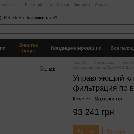
птовые цены
Расчет объекта
Статьи
Контакты
Отзывы
) 344-26-96
Перезвонить вам?
Очистка
ие
Кондиционирование
Вентиляц
воды
Aqua Life
Очистка воды
Компле
Управляющий клапан Clack WS 2 CI, ф
Управляющий кла
фильтрация по 
В наличии
Оставить отзыв
93 241 грн
Купить
Быстрый з