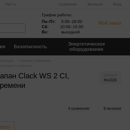
Сравнение
Рус
Укр
Желания
Вход
График работы:
Пн–Пт:
9:00–18:00
Мой заказ
Сб:
10:00–15:00
Вс:
выходной
Энергетическое
ия
Безопасность
оборудование
ктующие
Клапаны управления
ильтрация по времени
пан Clack WS 2 CI,
Артикул
fns1116
времени
К сравнению
В желания
аказ