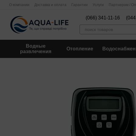
Перейти к основному контенту
О компании
Доставка и оплата
Гарантии
Услуги
Партнерам / О
(066) 341-11-16
(044
Водные
Отопление
Водоснабжен
развлечения