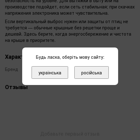
безопасность на уровне. Для вытяжки в быту или на
производстве подойдет, если сеть стабильная; при скачках
напряжения электроника может чувствительна.
Если вертикальный выброс нужен или защиты от птиц не
требуется — обычные крышные без решетки проще и
дешевй. Здесь берите, когда энергосбережение и чистота
на крыше в приоритете.
Характеристики
Будь ласка, оберіть мову сайту:
Бренд
Ruck
українська
російська
Отзывы
Добавьте первый отзыв