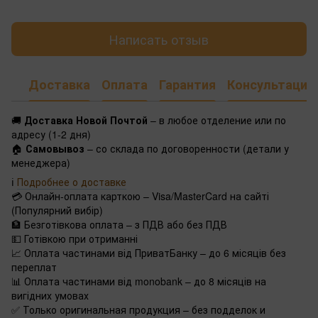
Написать отзыв
Доставка
Оплата
Гарантия
Консультация
🚚
Доставка Новой Почтой
– в любое отделение или по
адресу (1-2 дня)
🏠
Самовывоз
– со склада по договоренности (детали у
менеджера)
ℹ️
Подробнее о доставке
💳 Онлайн-оплата карткою – Visa/MasterCard на сайті
(Популярний вибір)
🏦 Безготівкова оплата – з ПДВ або без ПДВ
💵 Готівкою при отриманні
📈 Оплата частинами від ПриватБанку – до 6 місяців без
переплат
📊 Оплата частинами від monobank – до 8 місяців на
вигідних умовах
✅ Только оригинальная продукция – без подделок и