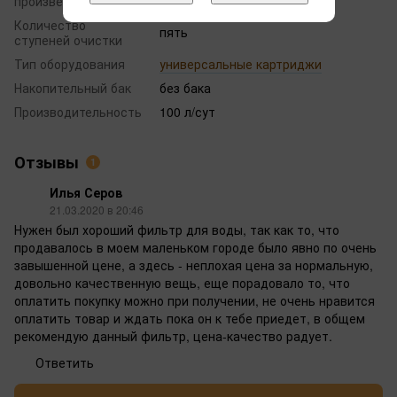
произведено
Количество
пять
ступеней очистки
Тип оборудования
универсальные картриджи
Накопительный бак
без бака
Производительность
100 л/сут
Отзывы
1
Илья Серов
21.03.2020 в 20:46
Нужен был хороший фильтр для воды, так как то, что
продавалось в моем маленьком городе было явно по очень
завышенной цене, а здесь - неплохая цена за нормальную,
довольно качественную вещь, еще порадовало то, что
оплатить покупку можно при получении, не очень нравится
оплатить товар и ждать пока он к тебе приедет, в общем
рекомендую данный фильтр, цена-качество радует.
Ответить