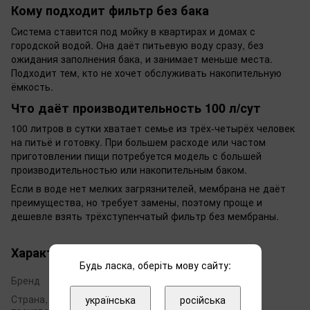
Кому подходит фильтр без бака
Система ставится под мойку в квартирах и домах с
городской водой. Она даёт питьевую воду сразу, без
ожидания заполнения бака, и занимает меньше места.
Подходит тем, кто не хочет обслуживать накопительную
ёмкость.
Что даёт производительность 100 л/сут
100 литров в сутки хватает семье из трёх-четырёх человек
на питьё и готовку. При большем расходе или частом
приготовлении пищи потребуется модель с большей
производительностью или накопительным баком.
Если в воде нет мелких загрязнителей, мембрана не даёт
преимущества, но требует замены, поэтому проще и
дешевле взять трёхступенчатый фильтр без мембраны.
Характеристики
Будь ласка, оберіть мову сайту:
Бренд
Leader
Страна, в которой
українська
російська
Польша