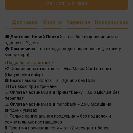
Написать отзыв
Доставка
Оплата
Гарантия
Консультация
🚚
Доставка Новой Почтой
– в любое отделение или по
адресу (1-2 дня)
🏠
Самовывоз
– со склада по договоренности (детали у
менеджера)
ℹ️
Подробнее о доставке
💳 Онлайн-оплата карткою – Visa/MasterCard на сайті
(Популярний вибір)
🏦 Безготівкова оплата – з ПДВ або без ПДВ
💵 Готівкою при отриманні
📈 Оплата частинами від ПриватБанку – до 6 місяців без
переплат
📊 Оплата частинами від monobank – до 8 місяців на
вигідних умовах
✅ Только оригинальная продукция – без подделок и
сомнительных поставщиков
🔒 Гарантия производителя – от 12 месяцев т более.