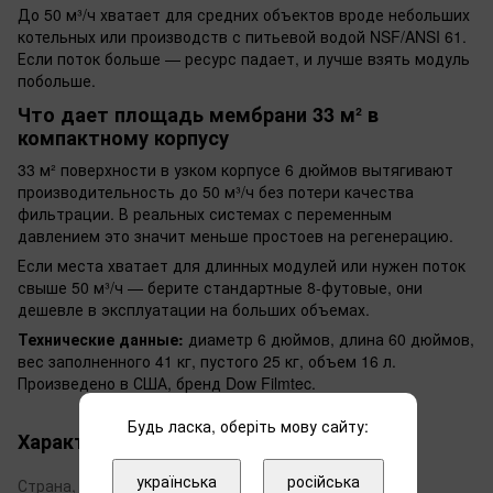
До 50 м³/ч хватает для средних объектов вроде небольших
котельных или производств с питьевой водой NSF/ANSI 61.
Если поток больше — ресурс падает, и лучше взять модуль
побольше.
Что дает площадь мембрани 33 м² в
компактному корпусу
33 м² поверхности в узком корпусе 6 дюймов вытягивают
производительность до 50 м³/ч без потери качества
фильтрации. В реальных системах с переменным
давлением это значит меньше простоев на регенерацию.
Если места хватает для длинных модулей или нужен поток
свыше 50 м³/ч — берите стандартные 8-футовые, они
дешевле в эксплуатации на больших объемах.
Технические данные:
диаметр 6 дюймов, длина 60 дюймов,
вес заполненного 41 кг, пустого 25 кг, объем 16 л.
Произведено в США, бренд Dow Filmtec.
Будь ласка, оберіть мову сайту:
Характеристики
українська
російська
Страна, в