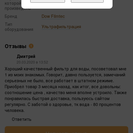
которой
США
произведено
Бренд
Dow Filmtec
Тип
Ультрафильтрация
оборудования
Отзывы
1
Дмитрий
20.03.2020 в 13:52
Хороший качественный фильтр для воды, посоветовал мне
1 из моих знакомых. Говорит, давно пользуется, замечаний
серьезных не было, все работает в штатном режиме.
Приобрел товар 3 месяца назад, как итог, все довольны:
соотношение цена , качество меня вполне устроило. Также
понравилась быстрая доставка, пользуюсь сайтом
регулярно. С заботой о здоровье, тк вода - 80 процентов
человека.
Ответить