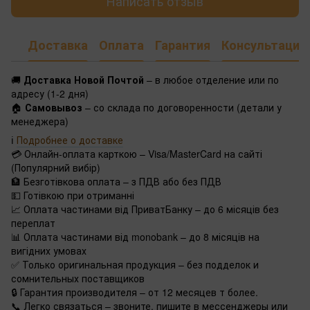
Написать отзыв
Доставка
Оплата
Гарантия
Консультация
🚚
Доставка Новой Почтой
– в любое отделение или по
адресу (1-2 дня)
🏠
Самовывоз
– со склада по договоренности (детали у
менеджера)
ℹ️
Подробнее о доставке
💳 Онлайн-оплата карткою – Visa/MasterCard на сайті
(Популярний вибір)
🏦 Безготівкова оплата – з ПДВ або без ПДВ
💵 Готівкою при отриманні
📈 Оплата частинами від ПриватБанку – до 6 місяців без
переплат
📊 Оплата частинами від monobank – до 8 місяців на
вигідних умовах
✅ Только оригинальная продукция – без подделок и
сомнительных поставщиков
🔒 Гарантия производителя – от 12 месяцев т более.
📞 Легко связаться – звоните, пишите в мессенджеры или