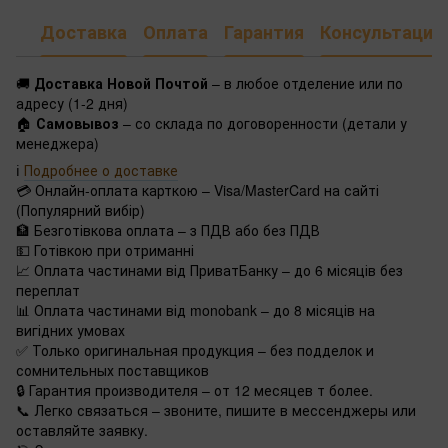
Доставка
Оплата
Гарантия
Консультация
🚚
Доставка Новой Почтой
– в любое отделение или по
адресу (1-2 дня)
🏠
Самовывоз
– со склада по договоренности (детали у
менеджера)
ℹ️
Подробнее о доставке
💳 Онлайн-оплата карткою – Visa/MasterCard на сайті
(Популярний вибір)
🏦 Безготівкова оплата – з ПДВ або без ПДВ
💵 Готівкою при отриманні
📈 Оплата частинами від ПриватБанку – до 6 місяців без
переплат
📊 Оплата частинами від monobank – до 8 місяців на
вигідних умовах
✅ Только оригинальная продукция – без подделок и
сомнительных поставщиков
🔒 Гарантия производителя – от 12 месяцев т более.
📞 Легко связаться – звоните, пишите в мессенджеры или
оставляйте заявку.