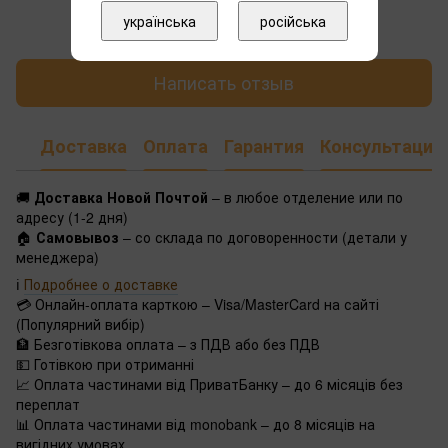
Добавьте первый отзыв
українська
російська
Написать отзыв
Доставка
Оплата
Гарантия
Консультация
🚚
Доставка Новой Почтой
– в любое отделение или по
адресу (1-2 дня)
🏠
Самовывоз
– со склада по договоренности (детали у
менеджера)
ℹ️
Подробнее о доставке
💳 Онлайн-оплата карткою – Visa/MasterCard на сайті
(Популярний вибір)
🏦 Безготівкова оплата – з ПДВ або без ПДВ
💵 Готівкою при отриманні
📈 Оплата частинами від ПриватБанку – до 6 місяців без
переплат
📊 Оплата частинами від monobank – до 8 місяців на
вигідних умовах