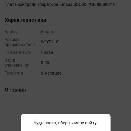
Плата контроля хлоратора Emaux SSC50 PCB 89380216.
Характеристики
Бренд
Emaux
Артикул
STYC110
производителя
Тип запчасти
Плата
Вес в
0.05
упаковке, кг
Гарантия
6 месяцев
Отзывы
Будь ласка, оберіть мову сайту: