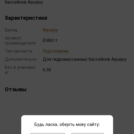
бассейнов Aquajoy.
Характеристики
Бренд
Aquajoy
Артикул
EVA311
производителя
Тип запчасти
Подголовник
Дополнительно
Для гидромассажных бассейнов Aquajoy
Вес в упаковке,
0.30
кг
Отзывы
Будь ласка, оберіть мову сайту:
Добавьте первый отзыв