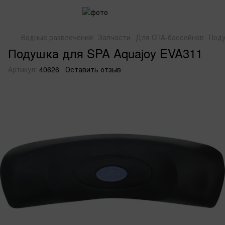
Водные развлечения
Запчасти
Для СПА-бассейнов
Поду
Подушка для SPA Aquajoy EVA311
Артикул:
40626
Оставить отзыв