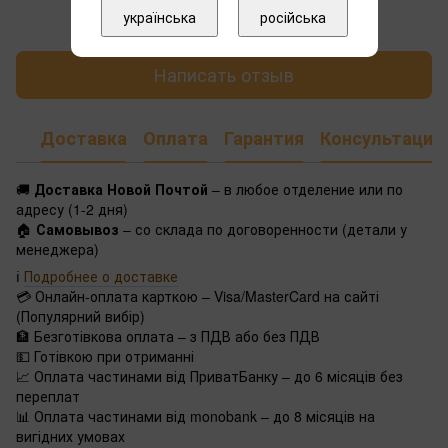
українська
російська
Написать отзыв
Доставка
Оплата
Гарантия
Консультация
🚚
Доставка Новой Почтой
– в любое отделение или по
адресу (1-2 дня)
🏠
Самовывоз
– со склада по договоренности (детали у
менеджера)
ℹ️
Подробнее о доставке
💳 Онлайн-оплата карткою – Visa/MasterCard на сайті
(Популярний вибір)
🏦 Безготівкова оплата – з ПДВ або без ПДВ
💵 Готівкою при отриманні
📈 Оплата частинами від ПриватБанку – до 6 місяців без
переплат
📊 Оплата частинами від monobank – до 8 місяців на
вигідних умовах