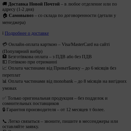
🚚
Доставка Новой Почтой
– в любое отделение или по
адресу (1-2 дня)
🏠
Самовывоз
– со склада по договоренности (детали у
менеджера)
ℹ️
Подробнее о доставке
💳 Онлайн-оплата карткою – Visa/MasterCard на сайті
(Популярний вибір)
🏦 Безготівкова оплата – з ПДВ або без ПДВ
💵 Готівкою при отриманні
📈 Оплата частинами від ПриватБанку – до 6 місяців без
переплат
📊 Оплата частинами від monobank – до 8 місяців на вигідних
умовах
✅ Только оригинальная продукция – без подделок и
сомнительных поставщиков
🔒 Гарантия производителя – от 12 месяцев т более.
📞 Легко связаться – звоните, пишите в мессенджеры или
оставляйте заявку.