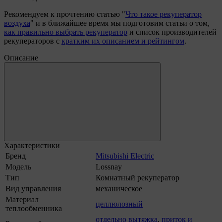
Рекомендуем к прочтению статью "
Что такое рекуператор
воздуха
" и в ближайшее время мы подготовим статьи о том,
как правильно выбрать рекуператор
и список производителей
рекуператоров с
кратким их описанием и рейтингом
.
Описание
Характеристики
Бренд
Mitsubishi Electric
Модель
Lossnay
Тип
Комнатный рекуператор
Вид управления
механическое
Материал
целлюлозный
теплообменника
отдельно вытяжка
,
приток и