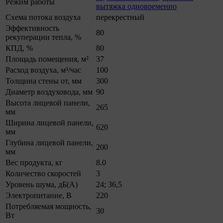
Режим работы
вытяжка одновременно
Схема потока воздуха
перекрестный
Эффективность
80
рекуперации тепла, %
КПД, %
80
Площадь помещения, м²
37
Расход воздуха, м³/час
100
Толщина стены от, мм
300
Диаметр воздуховода, мм
90
Высота лицевой панели,
265
мм
Ширина лицевой панели,
620
мм
Глубина лицевой панели,
200
мм
Вес продукта, кг
8.0
Количество скоростей
3
Уровень шума, дБ(А)
24; 36,5
Электропитание, В
220
Потребляемая мощность,
30
Вт