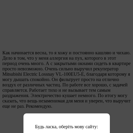
Как начинается весна, то я хожу и постоянно кашляю и чихаю.
Дело в том, что у меня аллергия на пух, которого в этот
период очень много. А с закрытыми окнами сидеть в квартире
просто невозможно. Очень сильно выручил рекуператор
Mitsubishi Electric Lossnay VL-100EU5-E, благодаря которому я
могу дышать спокойно. Он фильтрует просто на отлично
воздух от различных частиц. По работе все хорошо, с задачей
справляется. Работает тихо и не вызывает тем самым
раздражения. Электричество кушает немного. По итогу могу
сказать, что вещь незаменимая для меня и уверен, что выручит
еще не раз. Рекомендую.
Будь ласка, оберіть мову сайту: