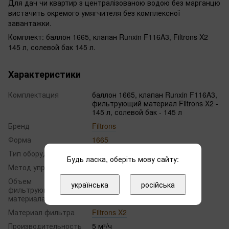
Для дач чи квартир з централізованою водою без марганцю
вистачить окремого умягчителя без комплексної
завантажки.
Комплект: баллон 1665, клапан Runxin F116A3, Filtrons X2
145 л, солевой бак 145 л.
Характеристики
Комплектация
баллон 1665, клапан Runxin F116A3,
фильтрующий материал Filtrons X2 -
145 л, солевой бак - 145 л
Бренд
Filtrons
Форма
1665
Тип оборудования
Классическое исполнение
Будь ласка, оберіть мову сайту:
Метод управления
автоматическое
Объем
українська
російська
фильтрующего
120
мaтериaлa
Материал фильтра
Filtrons X2
Производительность
5 м³/ч