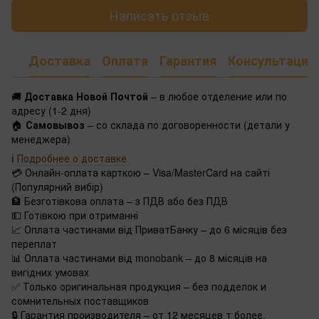
Написать отзыв
Доставка
Оплата
Гарантия
Консультация
🚚
Доставка Новой Почтой
– в любое отделение или по
адресу (1-2 дня)
🏠
Самовывоз
– со склада по договоренности (детали у
менеджера)
ℹ️
Подробнее о доставке
💳 Онлайн-оплата карткою – Visa/MasterCard на сайті
(Популярний вибір)
🏦 Безготівкова оплата – з ПДВ або без ПДВ
💵 Готівкою при отриманні
📈 Оплата частинами від ПриватБанку – до 6 місяців без
переплат
📊 Оплата частинами від monobank – до 8 місяців на
вигідних умовах
✅ Только оригинальная продукция – без подделок и
сомнительных поставщиков
🔒 Гарантия производителя – от 12 месяцев т более.