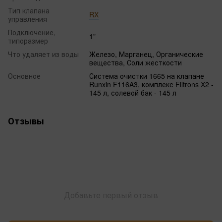
Тип клапана
RX
управления
Подключение,
1"
типоразмер
Что удаляет из воды
Железо, Марганец, Органические
вещества, Соли жесткости
Основное
Система очистки 1665 на клапане
Runxin F116A3, комплекс Filtrons X2 -
145 л, солевой бак - 145 л
Отзывы
Добавьте первый отзыв