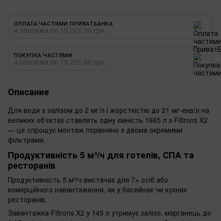
ОПЛАТА ЧАСТЯМИ ПРИВАТБАНКА
4 платежа по 15 261.00 грн
ПОКУПКА ЧАСТЯМИ
4 платежа по 15 261.00 грн
Описание
Для води з залізом до 2 мг/л і жорсткістю до 21 мг-екв/л на
великих об'єктах ставлять одну ємність 1665 л з Filtrons X2
— це спрощує монтаж порівняно з двома окремими
фільтрами.
Продуктивність 5 м³/ч для готелів, СПА та
ресторанів
Продуктивність 5 м³/ч вистачає для 7+ осіб або
комерційного навантаження, як у басейнах чи кухнях
ресторанів.
Завантажка Filtrons X2 у 145 л утримує залізо, марганець до