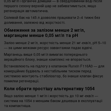
0,05 мг/л і органічні домішки — в свердловинній воді після
першого сезону верхній шар не забиватиметься, якщо
регенерація автоматична.
Солевой бак на 145 л дозволяє працювати 2–4 тижні без
доливання, залежно від жорсткості.
Обмеження за залізом менше 2 мг/л,
марганцем менше 0,05 мг/л та pH
Залізо менше 2 мг/л, жорсткість менше 21 мг-екв/л, pH 5–10
— за цими межами ресурс завантажки падає вдвічі.
Марганець вище 0,05 мг/л вимагає попереднього
аераційного блоку, інакше комплекс не впорається.
Встановлюють на підлогу з клапаном Runxin F116A3 — для
комерційних будівель з нестабільним тиском перед
системою монтують стабілізатор, бо інакше клапан фіксує
помилки регенерації.
Коли обрати простішу альтернативу 1054
Якщо залізо менше 1 мг/л і жорсткість до 10 мг-екв/л —
система на 1054 з меншим баком дешевша в експлуатації
та компактніша.