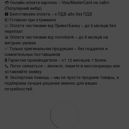
💳 Онлайн-оплата карткою – Visa/MasterCard на сайті
(Популярний вибір)
🏦 Безготівкова оплата – з ПДВ або без ПДВ
💵 Готівкою при отриманні
📈 Оплата частинами від ПриватБанку – до 6 місяців без
переплат
📊 Оплата частинами від monobank – до 8 місяців на
вигідних умовах
✅ Только оригинальная продукция – без подделок и
сомнительных поставщиков
🔒 Гарантия производителя – от 12 месяцев т более.
📞 Легко связаться – звоните, пишите в мессенджеры или
оставляйте заявку.
🎯 Экспертная помощь – мы не просто продаем товары, а
подбираем лучшее решение именно для ваших
потребностей.