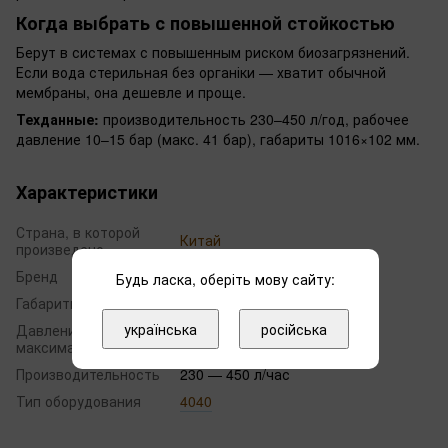
Когда выбрать с повышенной стойкостью
Берут в системах с повышенным риском биозагрязнений.
Если вода стерильная без органіки — хватит обычной
мембраны, она дешевле и проще.
Техданные:
производительность 230–450 л/год, рабочее
давление 10–15 бар (макс. 41 бар), габариты 1016×102 мм.
Характеристики
Страна, в которой
Китай
произведено
Бренд
Vontron
Будь ласка, оберіть мову сайту:
Габариты (ВхШхГ)
1016 х 102
українська
російська
Давление (рабочее/
10 — 15 / 41 бар
максимальное)
Производительность
230 — 450 л/час
Тип оборудования
4040