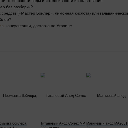
ости от жёсткости воды и интенсивности использования.
лер без разборки?
 средств («Мастер Бойлер», лимонная кислота) или гальваническо
ойлер?
ов
, консультации, доставка по Украине.
омывка бойлера,
Титановый Анод Correx MP
Магниевый анод MA2051