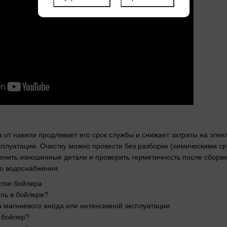
 от накипи продлевает его срок службы и снижает затраты на элек
сплуатации. Очистку можно провести без разборки (химическими ср
менить изношенные детали и проверить герметичность после сборки
о водоснабжения.
стке бойлера
ипь в бойлере?
а магниевого анода или интенсивной эксплуатации.
ь бойлер?