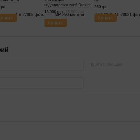
оимость 1 л
200 мм для
Atl
водонагревателей Drazice
грн
250 грн
13 000 грн
15 600 грн
Купить
Купить
Купить
рий
Войти с помощью