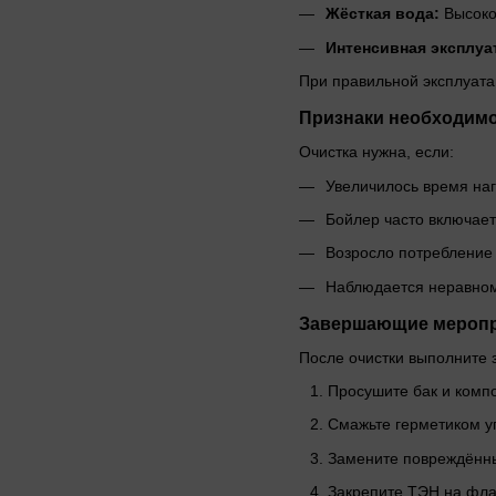
Жёсткая вода:
Высоко
Интенсивная эксплуа
При правильной эксплуата
Признаки необходимо
Очистка нужна, если:
Увеличилось время на
Бойлер часто включает
Возросло потребление 
Наблюдается неравном
Завершающие мероп
После очистки выполните
Просушите бак и комп
Смажьте герметиком у
Замените повреждённы
Закрепите ТЭН на фла