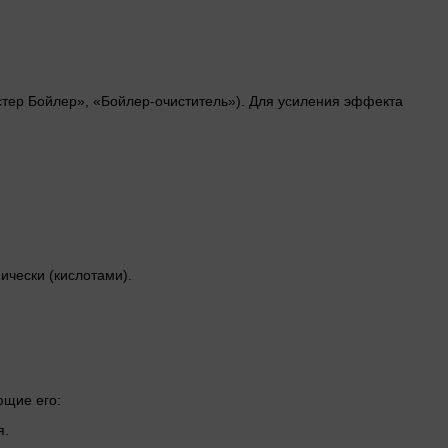
стер Бойлер», «Бойлер-очиститель»). Для усиления эффекта
ически (кислотами).
ющие его:
я.