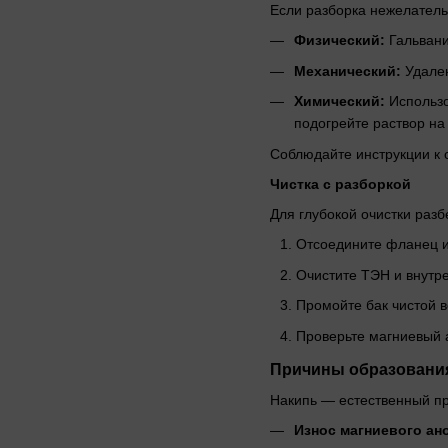
Если разборка нежелатель
Физический:
Гальвани
Механический:
Удален
Химический:
Использо
подогрейте раствор на
Соблюдайте инструкции к 
Чистка с разборкой
Для глубокой очистки разб
Отсоедините фланец и
Очистите ТЭН и внутре
Промойте бак чистой в
Проверьте магниевый а
Причины образовани
Накипь — естественный пр
Износ магниевого ан