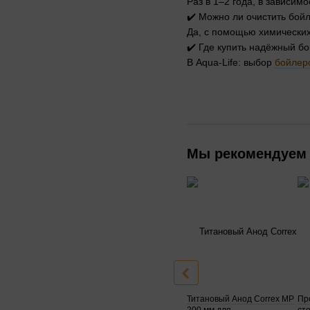
Раз в 1–2 года, в зависим
✔️ Можно ли очистить бой
Да, с помощью химических
✔️ Где купить надёжный б
В Aqua-Life: выбор
бойлер
Мы рекомендуем
Титановый Анод Correx MP
Пр