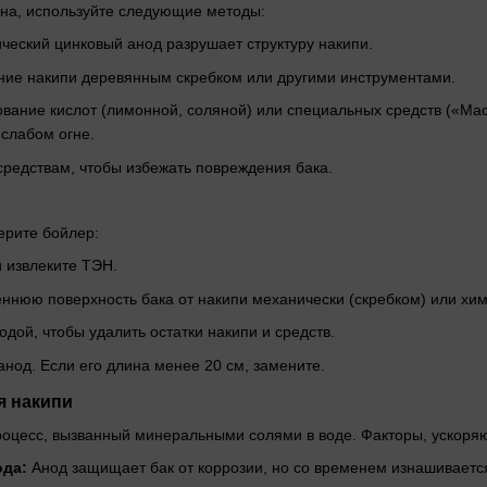
на, используйте следующие методы:
ческий цинковый анод разрушает структуру накипи.
ие накипи деревянным скребком или другими инструментами.
вание кислот (лимонной, соляной) или специальных средств («Ма
 слабом огне.
средствам, чтобы избежать повреждения бака.
ерите бойлер:
 извлеките ТЭН.
ннюю поверхность бака от накипи механически (скребком) или хим
одой, чтобы удалить остатки накипи и средств.
нод. Если его длина менее 20 см, замените.
я накипи
оцесс, вызванный минеральными солями в воде. Факторы, ускоря
ода:
Анод защищает бак от коррозии, но со временем изнашиваетс