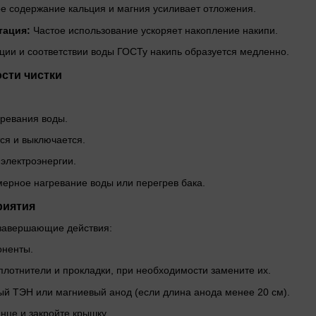
е содержание кальция и магния усиливает отложения.
тация:
Частое использование ускоряет накопление накипи.
ции и соответствии воды ГОСТу накипь образуется медленно.
сти чистки
гревания воды.
ся и выключается.
электроэнергии.
ерное нагревание воды или перегрев бака.
риятия
 завершающие действия:
оненты.
плотнители и прокладки, при необходимости замените их.
й ТЭН или магниевый анод (если длина анода менее 20 см).
нце и закройте крышку.