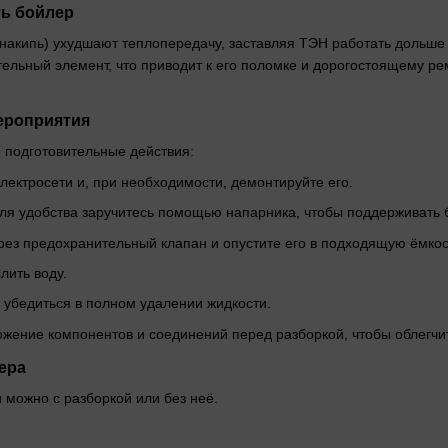
ь бойлер
акипь) ухудшают теплопередачу, заставляя ТЭН работать дольше 
тельный элемент, что приводит к его поломке и дорогостоящему р
ероприятия
 подготовительные действия:
лектросети и, при необходимости, демонтируйте его.
Для удобства заручитесь помощью напарника, чтобы поддерживать 
рез предохранительный клапан и опустите его в подходящую ёмкос
лить воду.
 убедиться в полном удалении жидкости.
ение компонентов и соединений перед разборкой, чтобы облегчит
ера
 можно с разборкой или без неё.