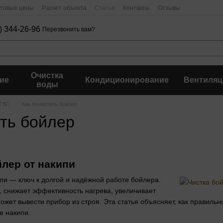
птовые цены
Расчет объекта
Статьи
Контакты
Отзывы
) 344-26-96
Перезвонить вам?
Очистка
ие
Кондиционирование
Вентиляц
воды
 ГВС
Как почистить бойлер
ить бойлер
йлер от накипи
пи — ключ к долгой и надёжной работе бойлера.
, снижает эффективность нагрева, увеличивает
ожет вывести прибор из строя. Эта статья объясняет, как правильн
е накипи.