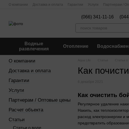
Перейти к основному контенту
О компании
Доставка и оплата
Гарантии
Услуги
Партнерам / О
(066) 341-11-16
(044
Водные
Отопление
Водоснабжен
развлечения
О компании
Aqua Life
Статьи
Статьи о
Как почист
Доставка и оплата
Гарантии
6 декабря 2021
Услуги
Как очистить бо
Партнерам / Оптовые цены
Регулярное удаление наки
Расчет объекта
Накипь, как теплоизолятор
расход электроэнергии и м
Статьи
предотвратить образовани
Статьи о воде