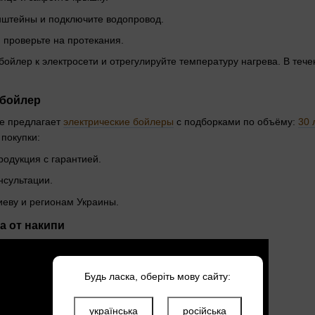
онштейны и подключите водопровод.
 проверьте на протекания.
бойлер к электросети и отрегулируйте температуру нагрева. В теч
 бойлер
fe предлагает
электрические бойлеры
с подборками по объёму:
30 
 покупки:
одукция с гарантией.
сультации.
иеву и регионам Украины.
а от накипи
Будь ласка, оберіть мову сайту:
українська
російська