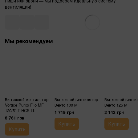
Пиши или звони — мы подберем идеальную систему
вентиляции!
Мы рекомендуем
Вытяжной вентилятор
Вытяжной вентилятор
Вытяжной венти
Vortice Punto Filo MF
Вентс 100 М
Вентс 125 М
120/5" T HCS LL
1 719 грн
2 142 грн
8 761 грн
Купить
Купить
Купить