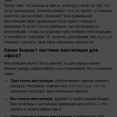
Представь: ты сидишь в офисе, а воздух такой густой, что
хоть ножом режь. Коллеги зевают, кто-то чихает, а техника
греется, как на пляже. Знакомо? Без правильной
вентиляции офис превращается в сауну с пылью и
запахами. В этой статье разберем, как организовать
вентиляцию, чтобы сотрудники чувствовали себя бодрыми,
а техника не "кашляла". И, конечно, расскажем, как
Aqua-Life
поможет сделать твой офис образцом свежести!
Какие бывают системы вентиляции для
офиса?
Вентиляция может быть разной, но для офиса важен
баланс между эффективностью и экономией. Вот основные
типы:
Приточная вентиляция
: обеспечивает приток свежего
воздуха. Например, компактные
вентиляторы 120 мм
идеально подходят для небольших офисов.
Вытяжная вентиляция
: удаляет отработанный воздух.
Вентиляторы с датчиками движения или света — это
удобно и энергоэффективно.
Приточно-вытяжная вентиляция
: комбинирует оба