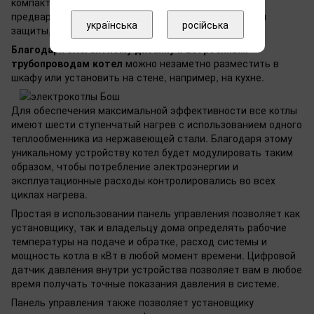
компактном корпусе. Магнитный фильтр также
предварительно встроен в блок для дополнительной
українська
російська
защиты, которая продлит срок службы котла.
Благодаря элегантному дизайну и встроенным
трубопроводам котел
можно незаметно разместить в
шкафу или установить на стене, например, на кухне.
Для обеспечения максимальной эффективности все котлы
имеют шести ступенчатый нагрев с использованием одного
теплообменника из нержавеющей стали. Благодаря этому
уникальному устройству котел будет модулировать таким
образом, чтобы потребление электроэнергии и
эксплуатационные расходы контролировались во всех
циклах нагрева.
Простая в использовании панель управления позволяет как
установщику, так и владельцу дома определять рабочие
температуры на подаче и обратке, расход системы и
мощность котла в кВт в любой момент времени. Цифровой
датчик давления внутри устройства позволяет вам в любое
время получать точные показания давления в системе.
Панель управления также позволяет установщику