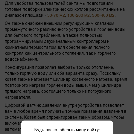
Для удобства пользователей сайта мы подготовили
готовые подборки электрических котлов рассчитанные на
диапазон площади -
50-70 м2
,
100-200 м2
,
300-400 м2
.
Он также снабжен внешним регулирующим клапаном
промежуточного разливочного устройства и горячей воды
для бытового потребления, а также полностью
программируемым двухканальным контроллером и
комнатным термостатом для обеспечения полного
контроля как центрального отопления, так и горячего
водоснабжения.
Конфигурация позволяет выбрать только отопление,
только горячую воду или оба варианта сразу. Поскольку
котел также нагревает цилиндр косвенного нагрева, время
повторного нагрева горячей воды выше, чем у цилиндра
прямого нагрева, состоящего только из погружного
нагревателя.
Цифровой датчик давления внутри устройства позволяет
вам в любое время получать точные показания давления в
системе. Котел был спроектирован таким образом, чтобы
включать насос, автоматический воздухоотводчик,
автоматический байпас и расширительный бак в
Будь ласка, оберіть мову сайту: