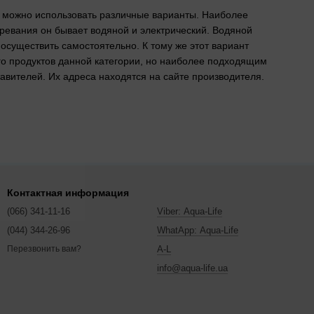
я можно использовать различные варианты. Наиболее
гревания он бывает водяной и электрический. Водяной
существить самостоятельно. К тому же этот вариант
о продуктов данной категории, но наиболее подходящим
авителей. Их адреса находятся на сайте производителя.
оверка вручную, а тест на герметичность проводится под
Контактная информация
 ванная, санузел) и детской комнате, ведь дети много
(066) 341-11-16
Viber: Aqua-Life
ества теплого пола Woks служат отзывы довольных
(044) 344-26-96
WhatApp: Aqua-Life
A-L
Перезвонить вам?
info@aqua-life.ua
дходит для открытого монтажа, так как обладает повышенной
 конфигурации, прост в использовании. Для монтажа лучше
редственно сам кабель 135 Вт, монтажная лента,