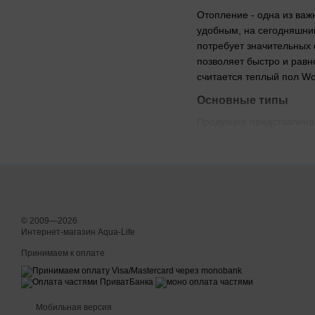
Отопление - одна из ва
удобным, на сегодняшний
потребует значительных 
позволяет быстро и рав
считается теплый пол Wo
Основные типы
Продукция представлена 
Нагревательный кабе
Нагревательный мат.
Каждый образец проходит
водой. Применять продук
времени проводят играя 
© 2009—2026
потребителей. А их у пр
Интернет-магазин Aqua-Life
Кабель
Принимаем к оплате
Нагревательный двухжиль
устойчивостью к механич
использовать готовый ко
Мобильная версия