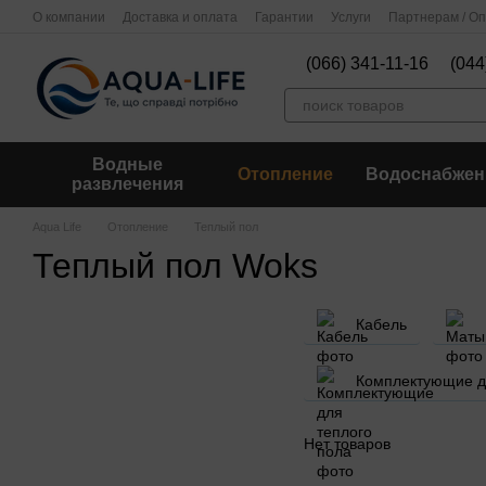
Перейти к основному контенту
О компании
Доставка и оплата
Гарантии
Услуги
Партнерам / О
(066) 341-11-16
(044
Водные
Отопление
Водоснабжен
развлечения
Aqua Life
Отопление
Теплый пол
Теплый пол Woks
Кабель
Комплектующие д
Нет товаров