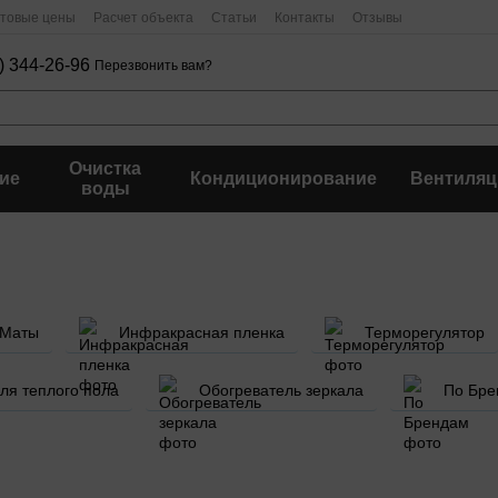
птовые цены
Расчет объекта
Статьи
Контакты
Отзывы
) 344-26-96
Перезвонить вам?
Очистка
ие
Кондиционирование
Вентиляц
воды
Маты
Инфракрасная пленка
Терморегулятор
ля теплого пола
Обогреватель зеркала
По Бре