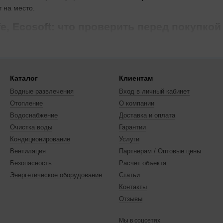
 на место.
e, Ecosoft: что проверить перед покупкой
оступность запчастей и сервис. AquaLife удобен, когда важна быст
наличии нужных сертификатов. Перед заказом уточните, какой бре
Каталог
Клиентам
сполнение — для каких систем подходит
Водные развлечения
Вход в личный кабинет
е обеспечивает стандартную конструкцию и простую интеграцию в 
Отопление
О компании
даёт быстрый монтаж без переходников. Если система нестандартн
Водоснабжение
Доставка и оплата
ов.
Очистка воды
Гарантии
 для монтажа или необходимости меньшей производительности эта
Кондиционирование
Услуги
ые модели.
Вентиляция
Партнерам / Оптовые цены
Безопасность
Расчет объекта
Энергетическое оборудование
Статьи
Контакты
Отзывы
Мы в соцсетях