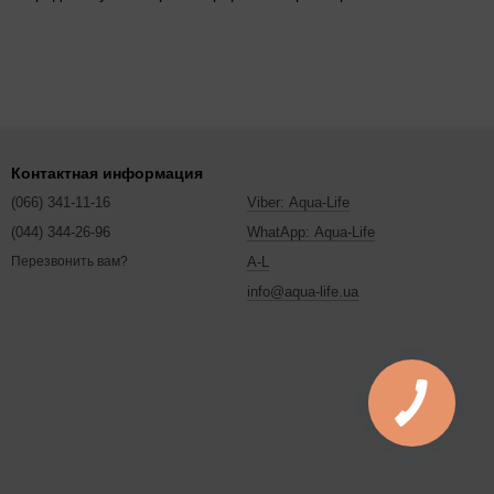
рая поддержка в регионе. Ecosoft стоит рассматривать при
нд уже стоит в системе — это упростит дальнейшее
Контактная информация
(066) 341-11-16
Viber: Aqua-Life
типовые системы. Для офиса или ресторана с обычной
(044) 344-26-96
WhatApp: Aqua-Life
ая, классическое исполнение может потребовать
A-L
Перезвонить вам?
info@aqua-life.ua
 категория не подходит — рассмотрите фильтры в формах