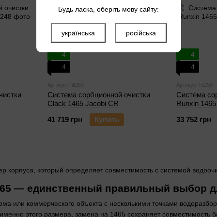
Будь ласка, оберіть мову сайту:
українська
російська
4
4
4
4
Артикул: filt253
Артикул: filt258
чистки
Система сорбционной очистки
Система со
Clack 1465 Jacobi CR
Runxin 1465
41 719 грн
Купить
33 752 грн
р корпуса, который определяет совместимость с системой водооч
465 — единственный правильный выбор д
ома или коммерческого объекта с несколькими точками водоразбор
менно этого размера, замена на 1465 сохраняет совместимость б