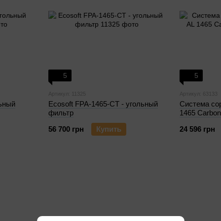
5
5
Артикул: 11325
Артикул: 63133
льный
Ecosoft FPA-1465-CT - угольный
Система со
фильтр
1465 Carbo
56 700 грн
Купить
24 596 грн