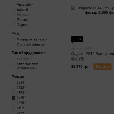
Aqua-Life
2
Ecosoft
1
Ecowater
0
Filtrons
3
Organic
1
Вид
5
Фильтр от железа
1
Угольный фильтр
6
Артикул: 11669
Тип оборудования
Organic FS14 Eco - уго
фильтр
Кабинет
0
Классическое
39 270 грн
Купить
исполнение
7
Форма
1054
9
1252
8
1354
8
1465
7
1665
7
2162
3
2472
3