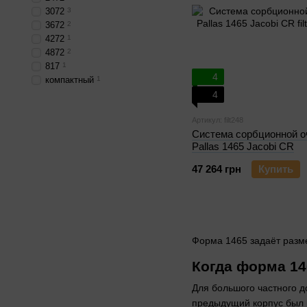
3072
3
3672
2
4272
1
4872
2
817
1
4
компактный
1
4
Артикул: filt248
Система сорбционной о
Pallas 1465 Jacobi CR
47 264 грн
Купить
Форма 1465 задаёт разме
Когда форма 1
Для большого частного д
предыдущий корпус был и