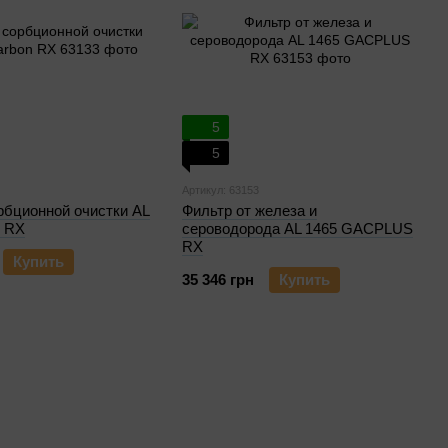
5
5
Артикул: 63153
рбционной очистки AL
Фильтр от железа и
n RX
сероводорода AL 1465 GACPLUS
RX
Купить
35 346 грн
Купить