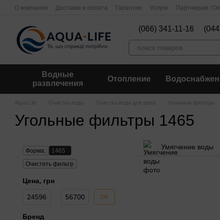
Перейти к основному контенту
О компании
Доставка и оплата
Гарантии
Услуги
Партнерам / О
(066) 341-11-16
(044
Водные
Отопление
Водоснабжен
развлечения
Aqua Life
Очистка воды
Очистка воды для дома
Угольные фильтры
Угольные фильтры 1465
Умягчение воды
Форма:
1465
Очистить фильтр
Цена, грн
От Цена, грн
До Цена, грн
OK
Бренд