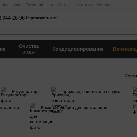
птовые цены
Расчет объекта
Статьи
Контакты
Отзывы
) 344-26-96
Перезвонить вам?
Очистка
ие
Кондиционирование
Вентиляц
воды
Сорти
Рекуператоры
Бризеры, очистители воздуха
установки
Комплектующие для вентиляции