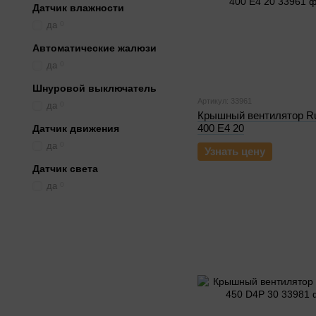
Датчик влажности
да
0
Автоматические жалюзи
да
0
Шнуровой выключатель
Артикул: 33961
да
0
Крышный вентилятор R
400 E4 20
Датчик движения
да
0
Узнать цену
Датчик света
да
0