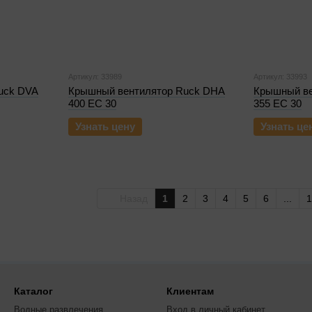
Артикул: 33989
Артикул: 33993
uck DVA
Крышный вентилятор Ruck DHA
Крышный ве
400 EC 30
355 EC 30
Узнать цену
Узнать це
Назад
1
2
3
4
5
6
...
1
Каталог
Клиентам
Водные развлечения
Вход в личный кабинет