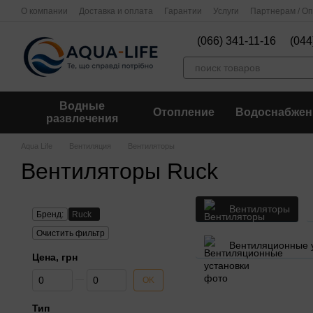
Перейти к основному контенту
О компании
Доставка и оплата
Гарантии
Услуги
Партнерам / О
(066) 341-11-16
(044
Водные
Отопление
Водоснабжен
развлечения
Aqua Life
Вентиляция
Вентиляторы
Вентиляторы Ruck
Вентиляторы
Бренд:
Ruck
Очистить фильтр
Вентиляционные 
Цена, грн
От Цена, грн
До Цена, грн
OK
Тип