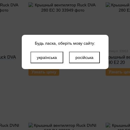
Будь ласка, оберіть мову сайту:
Артикул: 33949
Артикул: 33953
uck DVA
Крышный вентилятор Ruck DVA
Крышный ве
українська
російська
280 EC 30
280 E2 20
Узнать цену
Узнать це