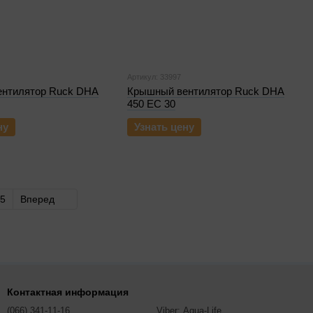
Артикул: 33997
нтилятор Ruck DHA
Крышный вентилятор Ruck DHA
450 EC 30
ну
Узнать цену
5
Вперед
Контактная информация
(066) 341-11-16
Viber: Aqua-Life