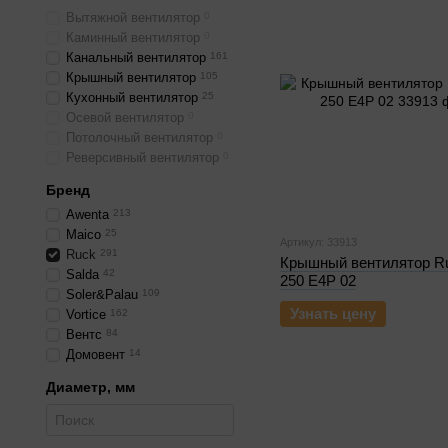
Вытяжной вентилятор
0
Каминный вентилятор
0
Канальный вентилятор
161
Крышный вентилятор
105
Кухонный вентилятор
25
Осевой вентилятор
0
Потолочный вентилятор
0
Реверсивный вентилятор
0
Бренд
Awenta
213
Maico
25
Артикул: 33913
Ruck
291
Крышный вентилятор R
Salda
42
250 E4P 02
Soler&Palau
109
Узнать цену
Vortice
162
Вентс
84
Домовент
14
Диаметр, мм