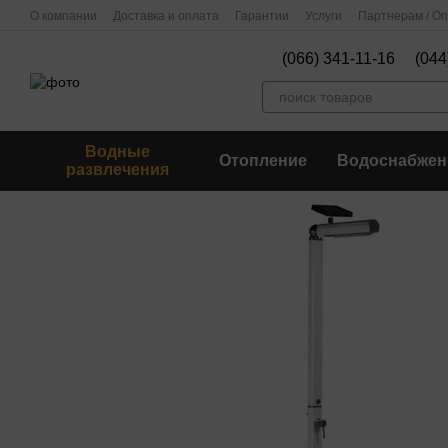
Перейти к основному контенту
О компании
Доставка и оплата
Гарантии
Услуги
Партнерам / О
(066) 341-11-16
(044
Водные
Отопление
Водоснабжен
развлечения