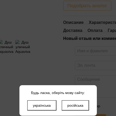
Подобрать аналог
Описание
Характерист
Доставка
Оплата
Гар
Новый отзыв или комме
Будь ласка, оберіть мову сайту:
українська
російська
Оцените товар