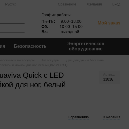
Сравнение
Рус
Укр
Желания
Вход
График работы:
Пн–Пт:
9:00–18:00
Мой заказ
Сб:
10:00–15:00
Вс:
выходной
Энергетическое
ия
Безопасность
оборудование
Бассейны и аксессуары
Аксессуары
Душ для дачи и бассейна
светкой и мойкой для ног, белый Q825/9003-QL
aviva Quick с LED
Артикул
33036
кой для ног, белый
К сравнению
В желания