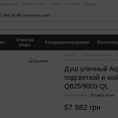
птовые цены
Расчет объекта
Статьи
Контакты
Отзывы
) 344-26-96
Перезвонить вам?
Очистка
ие
Кондиционирование
Вентиляц
воды
Aqua Life
Водные развлечения
Душ уличный Aquaviva Quick с LED под
Душ уличный Aqu
подсветкой и мой
Q825/9003-QL
Нет в наличии
Оставить отзыв
57 982 грн