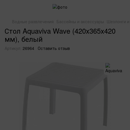
Водные развлечения
Бассейны и аксессуары
Шезлонги и
Стол Aquaviva Wave (420х365х420
мм), белый
Артикул:
26964
Оставить отзыв