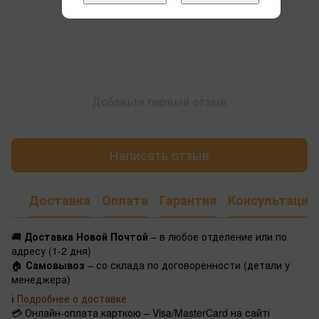
Добавьте первый отзыв
Написать отзыв
Доставка
Оплата
Гарантия
Консультация
🚚
Доставка Новой Почтой
– в любое отделение или по
адресу (1-2 дня)
🏠
Самовывоз
– со склада по договоренности (детали у
менеджера)
ℹ️
Подробнее о доставке
💳 Онлайн-оплата карткою – Visa/MasterCard на сайті