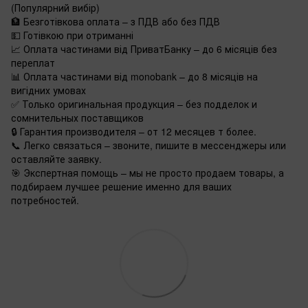
(Популярний вибір)
🏦 Безготівкова оплата – з ПДВ або без ПДВ
💵 Готівкою при отриманні
📈 Оплата частинами від ПриватБанку – до 6 місяців без
переплат
📊 Оплата частинами від monobank – до 8 місяців на
вигідних умовах
✅ Только оригинальная продукция – без подделок и
сомнительных поставщиков
🔒 Гарантия производителя – от 12 месяцев т более.
📞 Легко связаться – звоните, пишите в мессенджеры или
оставляйте заявку.
🎯 Экспертная помощь – мы не просто продаем товары, а
подбираем лучшее решение именно для ваших
потребностей.