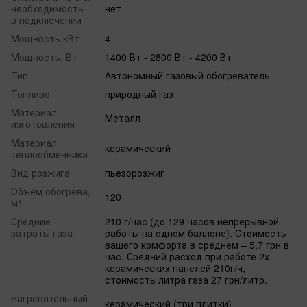
необходимость
нет
в подключении
Мощность кВт
4
Мощность, Вт
1400 Вт - 2800 Вт - 4200 Вт
Тип
Автономный газовый обогреватель
Топливо
природный газ
Материал
Металл
изготовления
Материал
керамический
теплообменника
Вид розжига
пьезорозжиг
Объём обогрева,
120
м³
Средние
210 г/час (до 129 часов непрерывной
затраты газа
работы на одном баллоне). Стоимость
вашего комфорта в среднем – 5,7 грн в
час. Средний расход при работе 2х
керамических панелей 210г/ч,
стоимость литра газа 27 грн/литр.
Нагревательный
керамический (три плитки)