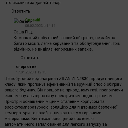
что скажите за данній товар
Ответить
Євгеній
09.02.2023 в 14:14
Саша Піщ,
Компактний побутовий газовий обігрівач, не займає
багато місця, легке керування та обслуговування, гріє
відмінно, не виділяє неприємних запахів.
Ответить
енергетик
17.01.2023 в 12:15
Це побутовий водонагрівач ZILAN ZLN2830, продукт вищого
класу, який пропонує ефективний та зручний спосіб обігріву
вашого будинку. Він працює на природному газі, пропонуючи
економічну альтернативу електричним водонагрівачам.
Пристрій оснащений міцним сталевим корпусом та
високотемпературною ізоляцією для підтримки безпечної
температури та запобігання контакту з горючими
матеріалами. Він також оснащений системою
автоматичного запалювання для легкого запуску та