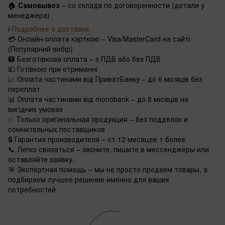
🏠
Самовывоз
– со склада по договоренности (детали у
менеджера)
ℹ️
Подробнее о доставке
💳 Онлайн-оплата карткою – Visa/MasterCard на сайті
(Популярний вибір)
🏦 Безготівкова оплата – з ПДВ або без ПДВ
💵 Готівкою при отриманні
📈 Оплата частинами від ПриватБанку – до 6 місяців без
переплат
📊 Оплата частинами від monobank – до 8 місяців на
вигідних умовах
✅ Только оригинальная продукция – без подделок и
сомнительных поставщиков
🔒 Гарантия производителя – от 12 месяцев т более.
📞 Легко связаться – звоните, пишите в мессенджеры или
оставляйте заявку.
🎯 Экспертная помощь – мы не просто продаем товары, а
подбираем лучшее решение именно для ваших
потребностей.