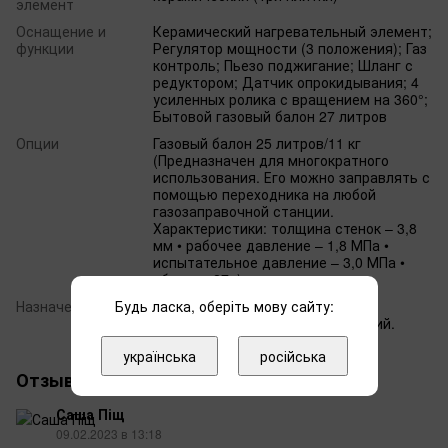
элемент
Оснащение и
Керамический нагревательный элемент;
функции
Регулятор мощности (3 положения); Газ
контроль; Пьезо поджигание; Шланг с
редуктором; Датчик опрокидывания; 4
усиленных ролика с вращением на 360°;
Бытовой газовый балон 27 литров
Опции
Газовый балон 25 литров/11 кг
(Предназначен для многократного
использования. Его можно заправлять с
помощью переходника на любой
газозаправочной станции.
Характеристики: толщина стенок – 3,8
мм • рабочее давление – 1,8 МПа •
испытательное давление – 3,0 МПа •
объем – 27л).
Будь ласка, оберіть мову сайту:
Назначение
Для обогрева складских,
промышленных, жилых помещений.
українська
російська
Отзывы
2
Саша Піщ
09.02.2023 в 13:18