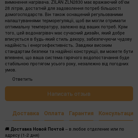
вимкнення нагрівача. ZILAN ZLN2830 має вражаючий об'єм
28 літрів, достатній для задоволення потреб більшості
домогосподарств. Він також оснащений регульованими
налаштуваннями терморегуляції, щоб ви могли отримати
оптимальну температуру, залежно від ваших потреб. Крім
того, цей водонагрівач має сучасний дизайн, який добре
вписується в будь-який стиль декору, забезпечуючи чудову
надійність і енергоефективність. Завдяки високим
стандартам безпеки та надійної конструкції, ви можете бути
впевнені, що ваша система гарячого водопостачання буде
стабільною протягом усього року, незалежно від погодних
умов.
Ответить
Написать отзыв
Доставка
Оплата
Гарантия
Консультация
🚚
Доставка Новой Почтой
– в любое отделение или по
адресу (1-2 дня)