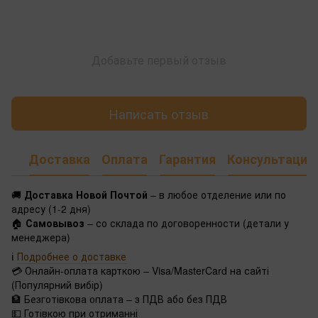
Добавьте первый отзыв
Написать отзыв
Доставка
Оплата
Гарантия
Консультация
🚚
Доставка Новой Почтой
– в любое отделение или по
адресу (1-2 дня)
🏠
Самовывоз
– со склада по договоренности (детали у
менеджера)
ℹ️
Подробнее о доставке
💳 Онлайн-оплата карткою – Visa/MasterCard на сайті
(Популярний вибір)
🏦 Безготівкова оплата – з ПДВ або без ПДВ
💵 Готівкою при отриманні