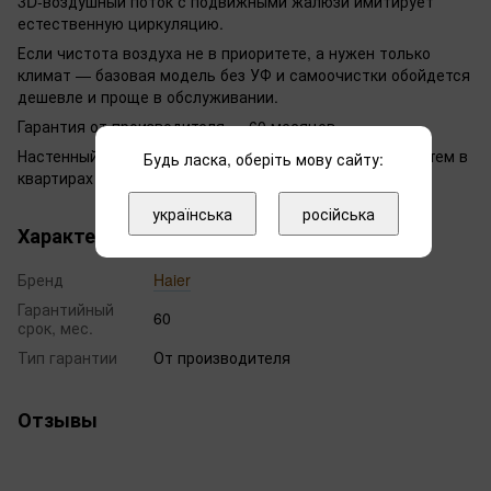
3D-воздушный поток с подвижными жалюзи имитирует
естественную циркуляцию.
Если чистота воздуха не в приоритете, а нужен только
климат — базовая модель без УФ и самоочистки обойдется
дешевле и проще в обслуживании.
Гарантия от производителя — 60 месяцев.
Настенный монтаж, стандартная схема для сплит-систем в
Будь ласка, оберіть мову сайту:
квартирах или домах.
українська
російська
Характеристики
Бренд
Haier
Гарантийный
60
срок, мес.
Тип гарантии
От производителя
Отзывы