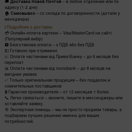
🚚
Доставка Новой Почтой
– в любое отделение или по
адресу (1-2 дня)
🏠
Самовывоз
– со склада по договоренности (детали у
менеджера)
ℹ️
Подробнее о доставке
💳 Онлайн-оплата карткою – Visa/MasterCard на сайті
(Популярний вибір)
🏦 Безготівкова оплата – з ПДВ або без ПДВ
💵 Готівкою при отриманні
📈 Оплата частинами від ПриватБанку – до 6 місяців без
переплат
📊 Оплата частинами від monobank – до 8 місяців на
вигідних умовах
✅ Только оригинальная продукция – без подделок и
сомнительных поставщиков
🔒 Гарантия производителя – от 12 месяцев т более.
📞 Легко связаться – звоните, пишите в мессенджеры или
оставляйте заявку.
🎯 Экспертная помощь – мы не просто продаем товары, а
подбираем лучшее решение именно для ваших
потребностей.