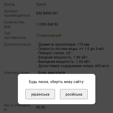
Бренд
Speck
Артикул
232.8200.001
производителя
Количество
1 (220-240 В)
фаз
Тип
Стационарный
противотока
Дополнительно
- Диаметр пропеллера: 172 мм
- Скорость потока воды: от 1.5 до 3 м/с
- Поворот сопла: ±5°
- Входная мощность: 1.90 кВт
- Выходная мощность: 1.50 кВт
- Допустимое содержание хлора: 400 мг/л
Комплектация
- Блок двигателя
- Частотный преобразователь
- Блок управления
Будь ласка, оберіть мову сайту:
- Дистанционное управление
- Винты
- Соединительный кабель,
українська
російська
экранированный: 10 м
Вес в упаковке,
55.00
кг