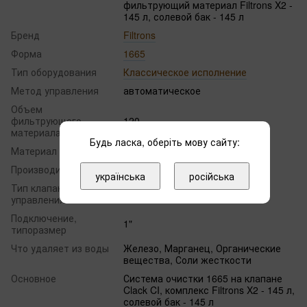
фильтрующий материал Filtrons X2 -
145 л, солевой бак - 145 л
Бренд
Filtrons
Форма
1665
Тип оборудования
Классическое исполнение
Метод управления
автоматическое
Объем
фильтрующего
120
мaтериaлa
Будь ласка, оберіть мову сайту:
Материал фильтра
Filtrons X2
Производительность
5 м³/ч
українська
російська
Тип клапана
Clack
управления
Подключение,
1"
типоразмер
Что удаляет из воды
Железо, Марганец, Органические
вещества, Соли жесткости
Основное
Система очистки 1665 на клапане
Clack CI, комплекс Filtrons X2 - 145 л,
солевой бак - 145 л