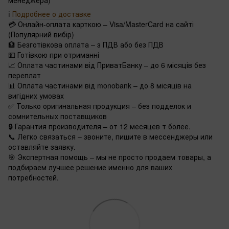
менеджера)
ℹ️
Подробнее о доставке
💳 Онлайн-оплата карткою – Visa/MasterCard на сайті
(Популярний вибір)
🏦 Безготівкова оплата – з ПДВ або без ПДВ
💵 Готівкою при отриманні
📈 Оплата частинами від ПриватБанку – до 6 місяців без
переплат
📊 Оплата частинами від monobank – до 8 місяців на
вигідних умовах
✅ Только оригинальная продукция – без подделок и
сомнительных поставщиков
🔒 Гарантия производителя – от 12 месяцев т более.
📞 Легко связаться – звоните, пишите в мессенджеры или
оставляйте заявку.
🎯 Экспертная помощь – мы не просто продаем товары, а
подбираем лучшее решение именно для ваших
потребностей.