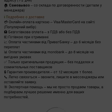
адресу (1-2 дня)
🏠
Самовывоз
– со склада по договоренности (детали у
менеджера)
ℹ️
Подробнее о доставке
💳 Онлайн-оплата карткою – Visa/MasterCard на сайті
(Популярний вибір)
🏦 Безготівкова оплата – з ПДВ або без ПДВ
💵 Готівкою при отриманні
📈 Оплата частинами від ПриватБанку – до 6 місяців без
переплат
📊 Оплата частинами від monobank – до 8 місяців на
вигідних умовах
✅ Только оригинальная продукция – без подделок и
сомнительных поставщиков
🔒 Гарантия производителя – от 12 месяцев т более.
📞 Легко связаться – звоните, пишите в мессенджеры или
оставляйте заявку.
🎯 Экспертная помощь – мы не просто продаем товары, а
подбираем лучшее решение именно для ваших
потребностей.