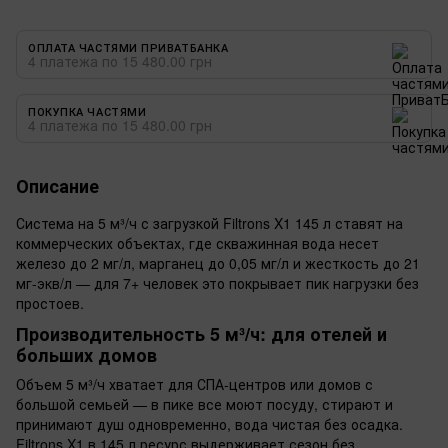
ОПЛАТА ЧАСТЯМИ ПРИВАТБАНКА
4 платежа по 15 480.00 грн
ПОКУПКА ЧАСТЯМИ
4 платежа по 15 480.00 грн
Описание
Система на 5 м³/ч с загрузкой Filtrons X1 145 л ставят на
коммерческих объектах, где скважинная вода несет
железо до 2 мг/л, марганец до 0,05 мг/л и жесткость до 21
мг-экв/л — для 7+ человек это покрывает пик нагрузки без
простоев.
Производительность 5 м³/ч: для отелей и
больших домов
Объем 5 м³/ч хватает для СПА-центров или домов с
большой семьей — в пике все моют посуду, стирают и
принимают душ одновременно, вода чистая без осадка.
Filtrons X1 в 145 л ресурс выдерживает сезон без