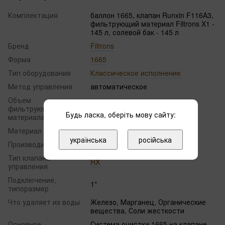
Комплектация
баллон 1665, клапан Runxin F116A3,
фильтрующий материал Filtrons X1 -
145 л, солевой бак - 145 л
Бренд
Filtrons
Форма
1665
Тип оборудования
Классическое исполнение
Метод управления
автоматическое
Объем
фильтрующего
120
Будь ласка, оберіть мову сайту:
мaтериaлa
Материал фильтра
Filtrons X1
українська
російська
Производительность
5 м³/ч
Тип клапана
RX
управления
Подключение,
1"
типоразмер
Что удаляет из воды
Железо, Марганец, Органические
вещества, Соли жесткости
Основное
Система очистки 1665 на клапане