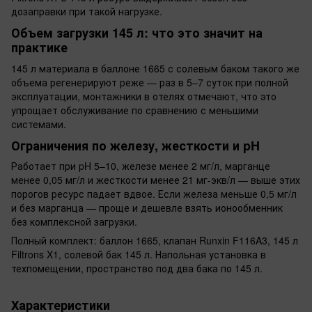
дозаправки при такой нагрузке.
Объем загрузки 145 л: что это значит на
практике
145 л материала в баллоне 1665 с солевым баком такого же
объема регенерируют реже — раз в 5–7 суток при полной
эксплуатации, монтажники в отелях отмечают, что это
упрощает обслуживание по сравнению с меньшими
системами.
Ограничения по железу, жесткости и pH
Работает при pH 5–10, железе менее 2 мг/л, марганце
менее 0,05 мг/л и жесткости менее 21 мг-экв/л — выше этих
порогов ресурс падает вдвое. Если железа меньше 0,5 мг/л
и без марганца — проще и дешевле взять ионообменник
без комплексной загрузки.
Полный комплект: баллон 1665, клапан Runxin F116A3, 145 л
Filtrons X1, солевой бак 145 л. Напольная установка в
техпомещении, пространство под два бака по 145 л.
Характеристики