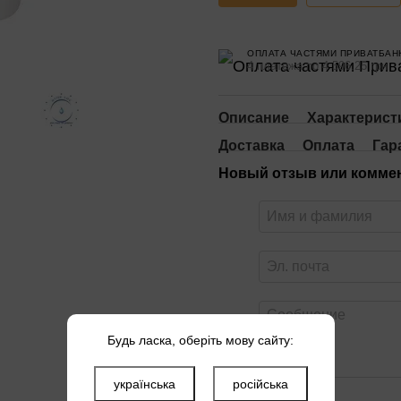
ОПЛАТА ЧАСТЯМИ ПРИВАТБАН
4 платежа по 4 596.25 грн
Описание
Характерист
Доставка
Оплата
Гар
Новый отзыв или комме
Будь ласка, оберіть мову сайту:
українська
російська