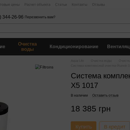
птовые цены
Расчет объекта
Статьи
Контакты
Отзывы
) 344-26-96
Перезвонить вам?
Очистка
ие
Кондиционирование
Вентиляц
воды
Aqua Life
Очистка воды
Очистк
Система комплексной очистки Runxin 10
Система комплек
X5 1017
В наличии
Оставить отзыв
18 385 грн
Купить
В кредит