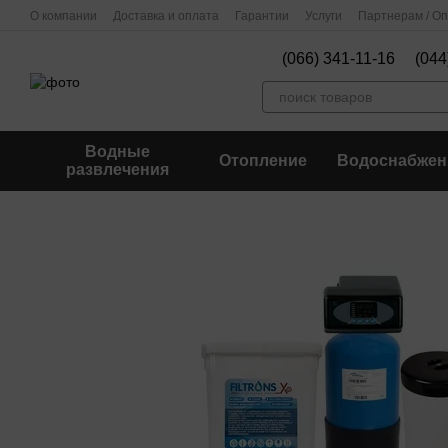
Перейти к основному контенту
О компании
Доставка и оплата
Гарантии
Услуги
Партнерам / О
(066) 341-11-16
(044
Водные
Отопление
Водоснабжен
развлечения