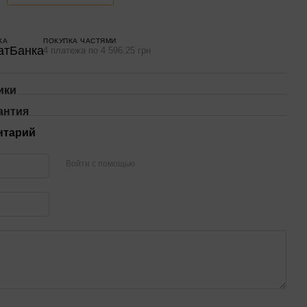
КА
ПОКУПКА ЧАСТЯМИ
4 платежа по 4 596.25 грн
ики
антия
нтарий
Войти с помощью