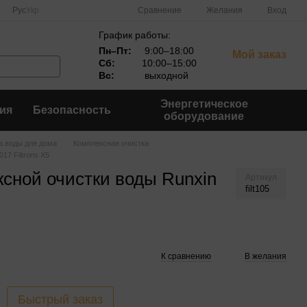
Сравнение
Рус
Укр
Желания
Вход
График работы:
Пн–Пт:
9:00–18:00
Мой заказ
Сб:
10:00–15:00
Вс:
выходной
Энергетическое
ия
Безопасность
оборудование
а воды для дома
Комплексная очистка
17 Filtrons X5
сной очистки воды Runxin
Артикул
filt105
К сравнению
В желания
Быстрый заказ