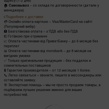
адресу (1-2 дня)
🏠
Самовывоз
– со склада по договоренности (детали у
менеджера)
ℹ️
Подробнее о доставке
💳 Онлайн-оплата карткою – Visa/MasterCard на сайті
(Популярний вибір)
🏦 Безготівкова оплата – з ПДВ або без ПДВ
💵 Готівкою при отриманні
📈 Оплата частинами від ПриватБанку – до 6 місяців без
переплат
📊 Оплата частинами від monobank – до 8 місяців на
вигідних умовах
✅ Только оригинальная продукция – без подделок и
сомнительных поставщиков
🔒 Гарантия производителя – от 12 месяцев т более.
📞 Легко связаться – звоните, пишите в мессенджеры или
оставляйте заявку.
🎯 Экспертная помощь – мы не просто продаем товары, а
подбираем лучшее решение именно для ваших
потребностей.