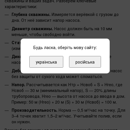
скважины и ваших задач. Разберём ключевые
характеристики:
Глубина скважины.
Измеряется верёвкой с грузом до
дна. От неё зависит напор насоса.
Диаметр скважины.
Насос должен быть на 10 мм
меньше, чтобы свободно войти.
Статический уровень.
Глубина до зеркала воды
Будь ласка, оберіть мову сайту:
(измеряется до поверхности воды).
Динамический уровень.
Уровень воды при работе
українська
російська
насоса. Помогает избежать сухого хода.
Дебет скважины.
Запас воды. Слишком мощный насос
без защиты от сухого хода может сломаться.
Напор.
Рассчитывается как Hтр = Hсвоб + S + Hreo, где
Hсвоб — 30 м (минимальный напор), S — 20% длины
трубопровода, Hreo — высота от насоса до ввода в дом.
Пример: 50 м (Hreo) + 20 м (S) + 30 м (Hсвоб) = 100 м.
Производительность.
Норма — 0,5 м³/час на точку. Для
3–4 точек хватит 1,5–2 м³/час. Учитывайте полив, если
он нужен.
Важно: без защиты от сухого хода мощный насос может