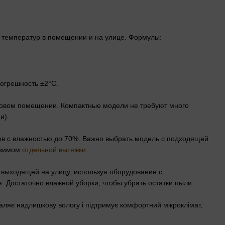
ы температур в помещении и на улице. Формулы:
 Погрешность ±2°C.
отовом помещении. Компактные модели не требуют много
и).
хов с влажностью до 70%. Важно выбрать модель с подходящей
режимом
отдельной вытяжки
.
 выходящей на улицу, используя оборудование с
. Достаточно влажной уборки, чтобы убрать остатки пыли.
аляє надлишкову вологу і підтримує комфортний мікроклімат,