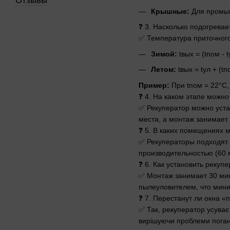
Отзывы
Крышные:
Для промыш
❓ 3. Насколько подогревае
✅ Температура приточного
Зимой:
tвых = (tпом - t
Летом:
tвых = tул + (tп
Пример:
При tпом = 22°C, 
❓ 4. На каком этапе можно
✅ Рекуператор можно уста
места, а монтаж занимает 
❓ 5. В каких помещениях 
✅ Рекуператоры подходят 
производительностью (60 
❓ 6. Как установить рекуп
✅ Монтаж занимает 30 мин
пылеуловителем, что мини
❓ 7. Перестанут ли окна «
✅ Так, рекуператор усуває
вирішуючи проблеми погано