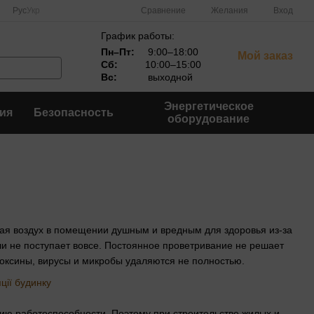
Сравнение
Рус
Укр
Желания
Вход
График работы:
Пн–Пт:
9:00–18:00
Мой заказ
Сб:
10:00–15:00
Вс:
выходной
Энергетическое
ия
Безопасность
оборудование
лая воздух в помещении душным и вредным для здоровья из-за
ли не поступает вовсе. Постоянное проветривание не решает
оксины, вирусы и микробы удаляются не полностью.
ию работоспособности. Поэтому при строительстве жилых и