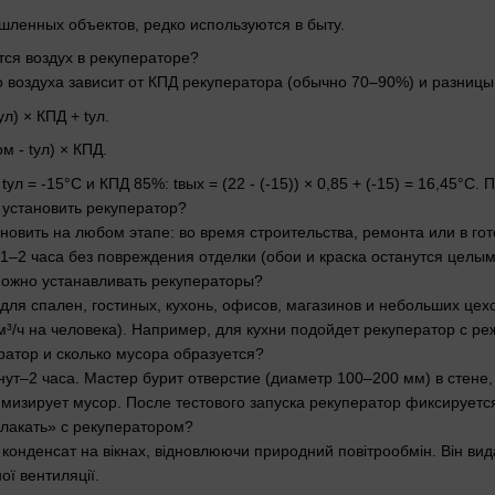
ленных объектов, редко используются в быту.
тся воздух в рекуператоре?
 воздуха зависит от КПД рекуператора (обычно 70–90%) и разниц
ул) × КПД + tул.
ом - tул) × КПД.
tул = -15°C и КПД 85%: tвых = (22 - (-15)) × 0,85 + (-15) = 16,45°C.
 установить рекуператор?
новить на любом этапе: во время строительства, ремонта или в г
1–2 часа без повреждения отделки (обои и краска останутся целым
можно устанавливать рекуператоры?
для спален, гостиных, кухонь, офисов, магазинов и небольших це
м³/ч на человека). Например, для кухни подойдет рекуператор с 
ератор и сколько мусора образуется?
ут–2 часа. Мастер бурит отверстие (диаметр 100–200 мм) в стене,
мизирует мусор. После тестового запуска рекуператор фиксируется
плакать» с рекуператором?
 конденсат на вікнах, відновлюючи природний повітрообмін. Він вид
ї вентиляції.