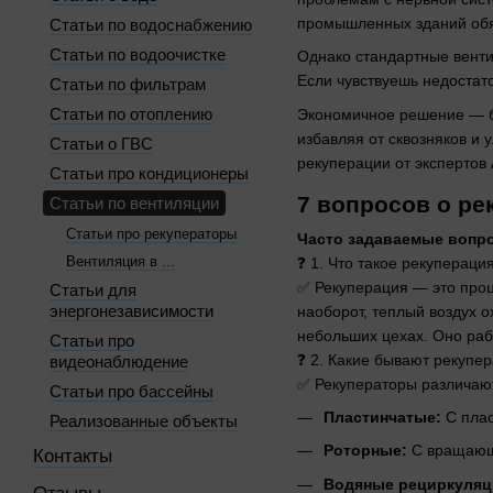
промышленных зданий обя
Статьи по водоснабжению
Статьи по водоочистке
Однако стандартные вент
Если чувствуешь недостат
Статьи по фильтрам
Статьи по отоплению
Экономичное решение — бы
избавляя от сквозняков и 
Статьи о ГВС
рекуперации от экспертов 
Статьи про кондиционеры
7 вопросов о ре
Статьи по вентиляции
Статьи про рекуператоры
Часто задаваемые вопр
Вентиляция в ...
❓ 1. Что такое рекуперац
✅ Рекуперация — это проц
Статьи для
энергонезависимости
наоборот, теплый воздух 
небольших цехах. Оно раб
Статьи про
❓ 2. Какие бывают рекупе
видеонаблюдение
✅ Рекуператоры различают
Статьи про бассейны
Пластинчатые:
С плас
Реализованные объекты
Роторные:
С вращающ
Контакты
Водяные рециркуляц