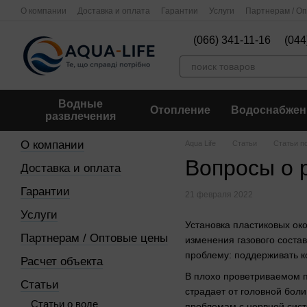
Перейти к основному контенту
О компании
Доставка и оплата
Гарантии
Услуги
Партнерам / О
(066) 341-11-16
(044
Водные
Отопление
Водоснабжен
развлечения
О компании
Aqua Life
Статьи
Статьи п
Вопросы о 
Доставка и оплата
Гарантии
21 февраля 2022
Услуги
Установка пластиковых ок
Партнерам / Оптовые цены
изменения газового соста
проблему: поддерживать к
Расчет объекта
В плохо проветриваемом 
Статьи
страдает от головной боли
Статьи о воде
проблемам с нервной сист