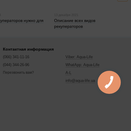
4
13 декабря 2021
куператоров нужно для
Описание всех видов
рекуператоров
Контактная информация
(066) 341-11-16
Viber: Aqua-Life
(044) 344-26-96
WhatApp: Aqua-Life
A-L
Перезвонить вам?
info@aqua-life.ua