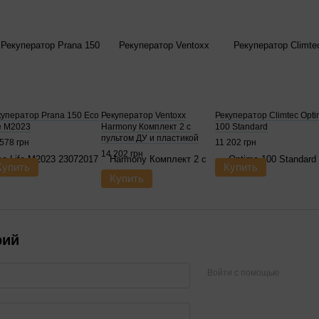
куператор Prana 150 Eco
Рекуператор Ventoxx
Рекуператор Climtec Opt
fe M2023
Harmony Комплект 2 с
100 Standard
пультом ДУ и пластикой
578 грн
11 202 грн
решеткой, воздуховод 0,5 м
14 202 грн
Купить
Купить
Купить
рий
Войти с помощью