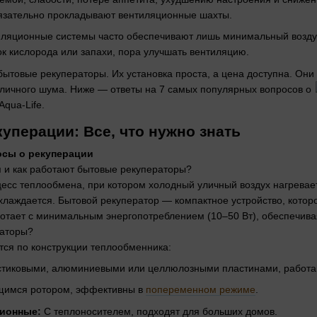
зательно прокладывают вентиляционные шахты.
иляционные системы часто обеспечивают лишь минимальный воздух
ок кислорода или запахи, пора улучшать вентиляцию.
товые рекуператоры. Их установка проста, а цена доступна. Они
уличного шума.
Ниже — ответы на 7 самых популярных вопросов о
Aqua-Life.
куперации: Все, что нужно знать
осы о рекуперации
ия и как работают бытовые рекуператоры?
есс теплообмена, при котором холодный уличный воздух нагревае
охлаждается. Бытовой рекуператор — компактное устройство, котор
отает с минимальным энергопотреблением (10–50 Вт), обеспечив
раторы?
ся по конструкции теплообменника:
тиковыми, алюминиевыми или целлюлозными пластинами, работ
имся ротором, эффективны в
попеременном режиме
.
ионные:
С теплоносителем, подходят для больших домов.