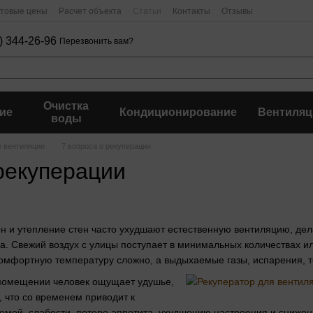
птовые цены
Расчет объекта
Статьи
Контакты
Отзывы
) 344-26-96
Перезвонить вам?
Очистка
ие
Кондиционирование
Вентиляц
воды
о вентиляции
7 вопроса о рекуперации
рекуперации
он и утепление стен часто ухудшают естественную вентиляцию, де
ва. Свежий воздух с улицы поступает в минимальных количествах и
омфортную температуру сложно, а выдыхаемые газы, испарения, т
помещении человек ощущает удушье,
, что со временем приводит к
емой, слабости, потере аппетита, ухудшению настроения и снижен