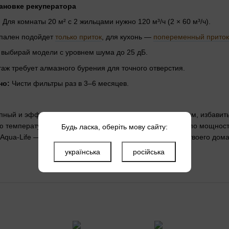
ановке рекуператора
:
Для комнаты 20 м² с 2 жильцами нужно 120 м³/ч (2 × 60 м³/ч).
пален подойдет
только приток
, для кухонь —
попеременный приток
выбирай модели с уровнем шума до 25 дБ.
аж требует алмазного бурения для точного отверстия.
но:
Чисти фильтры раз в 3–6 месяцев.
пный и эффективный способ вернуть свежий воздух в дом, избавить
 температуру и защищают здоровье. Выбирай модель по мощности
Будь ласка, оберіть мову сайту:
Aqua-Life — мы подберем идеальный рекуператор для твоего дома
українська
російська