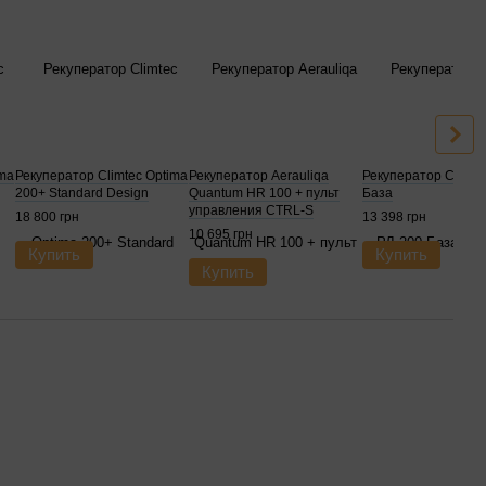
ima
Рекуператор Climtec Optima
Рекуператор Aerauliqa
Рекуператор Climte
200+ Standard Design
Quantum HR 100 + пульт
База
управления CTRL-S
18 800 грн
13 398 грн
10 695 грн
Купить
Купить
Купить