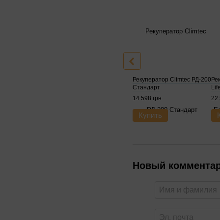
Рекуператор Climtec РД-200
Ре
Стандарт
Li
14 598 грн
22 
Купить
Новый коммента