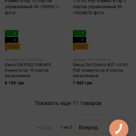
6
6
6
6
с НДС
с НДС
Артикул: 99-10025830
Артикул: 99-10026676
Ewind EW-PIS2710M-8FE
Dahua DH-CS4010-8GT-110-V2
Коммутатор 10 портов
PoE Коммутатор 8 портов
управляемый
управляемый
8 109 грн
7 560 грн
Показать еще 11 товаров
Назад
Вперед
1
из 2