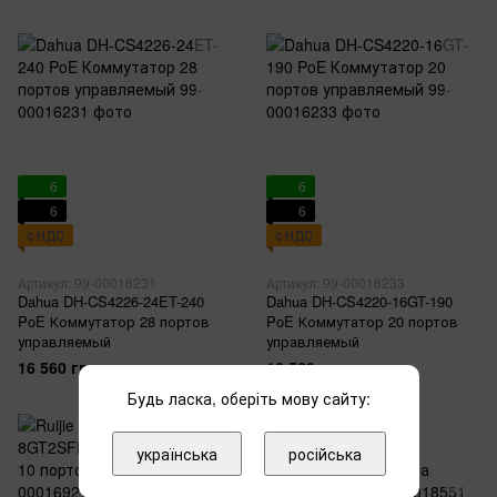
6
6
6
6
с НДС
с НДС
Артикул: 99-00016231
Артикул: 99-00016233
Dahua DH-CS4226-24ET-240
Dahua DH-CS4220-16GT-190
PoE Коммутатор 28 портов
PoE Коммутатор 20 портов
управляемый
управляемый
16 560 грн
16 560 грн
Будь ласка, оберіть мову сайту:
українська
російська