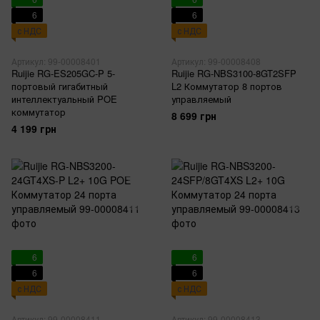
6
6
с НДС
с НДС
Артикул: 99-00008401
Артикул: 99-00008408
Ruijie RG-ES205GC-P 5-
Ruijie RG-NBS3100-8GT2SFP
портовый гигабитный
L2 Коммутатор 8 портов
интеллектуальный POE
управляемый
коммутатор
8 699 грн
4 199 грн
6
6
6
6
с НДС
с НДС
Артикул: 99-00008411
Артикул: 99-00008413