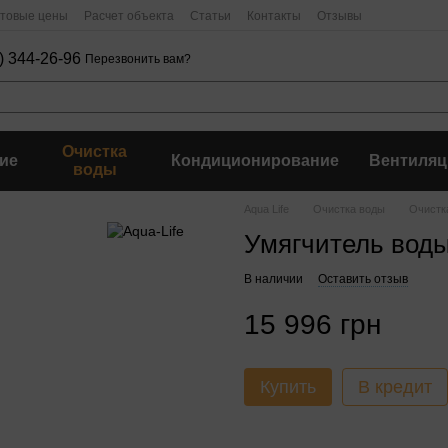
птовые цены
Расчет объекта
Статьи
Контакты
Отзывы
) 344-26-96
Перезвонить вам?
Очистка
ие
Кондиционирование
Вентиляц
воды
Aqua Life
Очистка воды
Очистк
Умягчитель вод
В наличии
Оставить отзыв
15 996 грн
Купить
В кредит