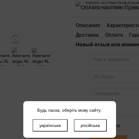
ОПЛАТА ЧАСТЯМИ ПРИВАТБАН
5 платежей по 3 199.20 грн
Описание
Характерист
Доставка
Оплата
Гар
Новый отзыв или комме
Будь ласка, оберіть мову сайту:
українська
російська
Оцените товар