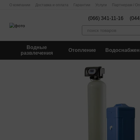
Перейти к основному контенту
О компании
Доставка и оплата
Гарантии
Услуги
Партнерам / О
(066) 341-11-16
(044
Водные
Отопление
Водоснабжен
развлечения