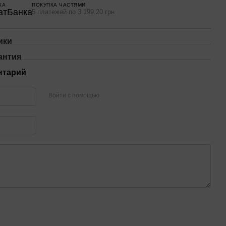
КА
ПОКУПКА ЧАСТЯМИ
5 платежей по 3 199.20 грн
ики
антия
нтарий
Войти с помощью