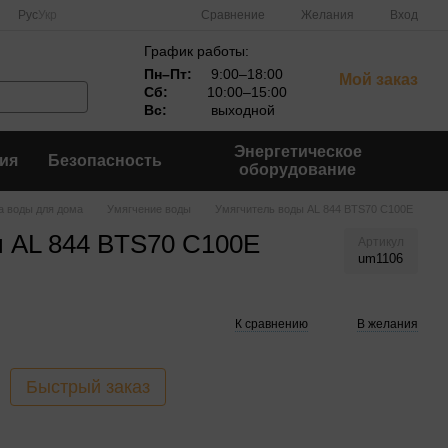
Сравнение
Рус
Укр
Желания
Вход
График работы:
Пн–Пт:
9:00–18:00
Мой заказ
Сб:
10:00–15:00
Вс:
выходной
Энергетическое
ия
Безопасность
оборудование
а воды для дома
Умягчение воды
Умягчитель воды AL 844 BTS70 C100E
ы AL 844 BTS70 C100E
Артикул
um1106
К сравнению
В желания
Быстрый заказ