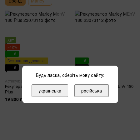
Бренд
Marley
Хит
−12%
6
Бесплатная доставка
6
6
6
Будь ласка, оберіть мову сайту:
1
1
Артикул: 23073113
Артикул: 23073112
Рекуператор Marley MenV 180
Рекуператор Marley MEnV 180
українська
російська
Plus
28 995 грн
19 800 грн
22 495 грн