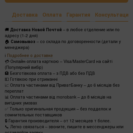
Доставка
Оплата
Гарантия
Консультация
🚚
Доставка Новой Почтой
– в любое отделение или по
адресу (1-2 дня)
🏠
Самовывоз
– со склада по договоренности (детали у
менеджера)
ℹ️
Подробнее о доставке
💳 Онлайн-оплата карткою – Visa/MasterCard на сайті
(Популярний вибір)
🏦 Безготівкова оплата – з ПДВ або без ПДВ
💵 Готівкою при отриманні
📈 Оплата частинами від ПриватБанку – до 6 місяців без
переплат
📊 Оплата частинами від monobank – до 8 місяців на
вигідних умовах
✅ Только оригинальная продукция – без подделок и
сомнительных поставщиков
🔒 Гарантия производителя – от 12 месяцев т более.
📞 Легко связаться – звоните, пишите в мессенджеры или
оставляйте заявку.