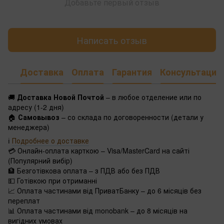
Добавьте первый отзыв
Написать отзыв
Доставка
Оплата
Гарантия
Консультация
🚚
Доставка Новой Почтой
– в любое отделение или по
адресу (1-2 дня)
🏠
Самовывоз
– со склада по договоренности (детали у
менеджера)
ℹ️
Подробнее о доставке
💳 Онлайн-оплата карткою – Visa/MasterCard на сайті
(Популярний вибір)
🏦 Безготівкова оплата – з ПДВ або без ПДВ
💵 Готівкою при отриманні
📈 Оплата частинами від ПриватБанку – до 6 місяців без
переплат
📊 Оплата частинами від monobank – до 8 місяців на
вигідних умовах