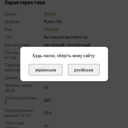
Характеристики
Бренд
Vortice
Модель
Punto Filo
Вид
Осевой
Тип
Вытяжной вентилятор
Вид монтажа
настенный, потолочный
Расход воздуха,
85
Будь ласка, оберіть мову сайту:
м³/час
Температура
до +50
українська
російська
рабочая, °С
Диаметр, мм
100
Уровень шума,
31
дБ(А)
Электропитание,
220
В
Потребляемая
15.0
мощность, Вт
Обратный
да
клапан