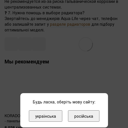
Не рекомендуется из-за риска гальванической коррозии в
централизованных системах.
❓ 7. Нужна помощь в выборе радиатора?
Звертайтесь до менеджерів Aqua-Life через чат, телефон
або залишайте запит у
разделе радиаторов
для підбору
оптимальної моделі.
Мы рекомендуем
Будь ласка, оберіть мову сайту:
KORADO 22-K 600x800
українська
російська
- панельный радиатор
8 028 грн