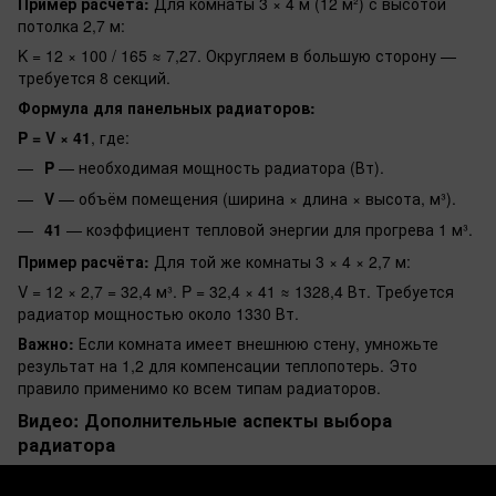
Пример расчёта:
Для комнаты 3 × 4 м (12 м²) с высотой
потолка 2,7 м:
K = 12 × 100 / 165 ≈ 7,27. Округляем в большую сторону —
требуется 8 секций.
Формула для панельных радиаторов:
P = V × 41
, где:
P
— необходимая мощность радиатора (Вт).
V
— объём помещения (ширина × длина × высота, м³).
41
— коэффициент тепловой энергии для прогрева 1 м³.
Пример расчёта:
Для той же комнаты 3 × 4 × 2,7 м:
V = 12 × 2,7 = 32,4 м³. P = 32,4 × 41 ≈ 1328,4 Вт. Требуется
радиатор мощностью около 1330 Вт.
Важно:
Если комната имеет внешнюю стену, умножьте
результат на 1,2 для компенсации теплопотерь. Это
правило применимо ко всем типам радиаторов.
Видео: Дополнительные аспекты выбора
радиатора