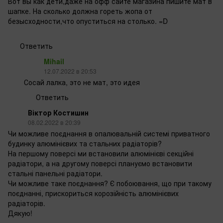
Вот вы как дети,даже на офф сайте магазина пишите мат в
шапке. На сколько должна гореть жопа от
безысходности,что опуститься на столько. =D
Ответить
Mihail
12.07.2022 в 20:53
Сосай лалка, это не мат, это идея
Ответить
Віктор Костишин
08.02.2022 в 20:39
Чи можливе поєднання в опалювальній системі приватного
будинку алюмінієвих та стальних радіаторів?
На першому поверсі ми встановили алюмінієві секційні
радіатори, а на другому поверсі плануємо встановити
стальні панельні радіатори.
Чи можливе таке поєднання? Є побоювання, що при такому
поєднанні, прискориться корозійність алюмінієвих
радіаторів.
Дякую!