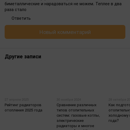
биметаллические и нарадоваться не можем. Теплее в два
раза стало
Ответить
Новый комментарий
Другие записи
27 апреля 2025
30 ноября 2024
28 октября 2
Рейтинг радиаторов
Сравнение различных
Как подгот
отопления 2025 года
типов отопительных
отопительн
систем: газовые котлы,
холодному 
электрические
года?
радиаторы и многое