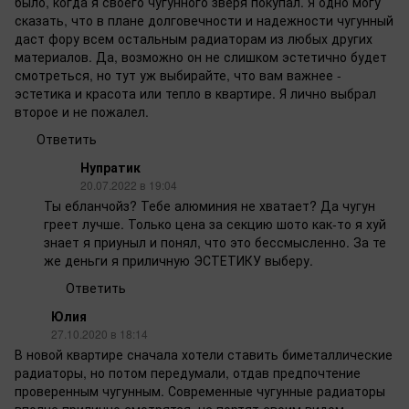
было, когда я своего чугунного зверя покупал. Я одно могу
сказать, что в плане долговечности и надежности чугунный
даст фору всем остальным радиаторам из любых других
материалов. Да, возможно он не слишком эстетично будет
смотреться, но тут уж выбирайте, что вам важнее -
эстетика и красота или тепло в квартире. Я лично выбрал
второе и не пожалел.
Ответить
Нупратик
20.07.2022 в 19:04
Ты ебланчойз? Тебе алюминия не хватает? Да чугун
греет лучше. Только цена за секцию шото как-то я хуй
знает я приуныл и понял, что это бессмысленно. За те
же деньги я приличную ЭСТЕТИКУ выберу.
Ответить
Юлия
27.10.2020 в 18:14
В новой квартире сначала хотели ставить биметаллические
радиаторы, но потом передумали, отдав предпочтение
проверенным чугунным. Современные чугунные радиаторы
вполне прилично смотрятся, не портят своим видом