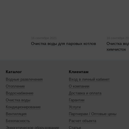
16 сентября 2021
16 сентября 2
Очистка воды для паровых котлов
Очистка во
химчисток
Каталог
Клиентам
Водные развлечения
Вход в личный кабинет
Отопление
О компании
Водоснабжение
Доставка и оплата
Очистка воды
Гарантии
Кондиционирование
Услуги
Вентиляция
Партнерам / Оптовые цены
Безопасность
Расчет объекта
Энергетическое оборудование
Статьи