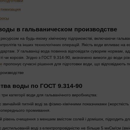
оподготовки
птимизация
просы
 воды в гальваническом производстве
ресурсом на будь-якому хімічному підприємстві, включаючи гальва
тролітів та інших технологічних операцій. Якість води впливає на е
андартам. У гальваніці вода повинна відповідати суворим нормам, а
сті чи корозія. Згідно з ГОСТ 9.314-90, визначено вимоги до води різ
fe
пропонує сучасні рішення для підготовки води, що відповідають 
тва воды по ГОСТ 9.314-90
три категорії води для гальванічного виробництва:
 звичайній питній воді за фізико-хімічними показниками (жорсткість
 попереднього промивання.
 рівень очищення з меншим вмістом солей і домішок, підходить д
 дистильованій воді з електропровідністю не більше 5 мкСм/см (вмі