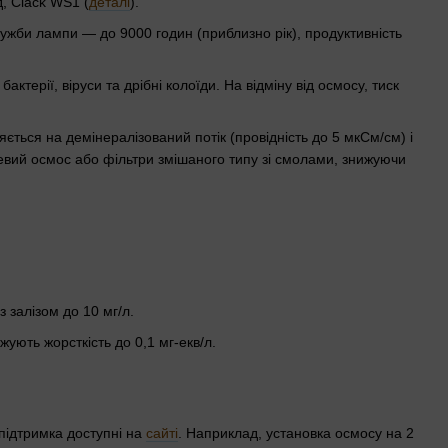
, Clack WS1 (
деталі
).
лужби лампи — до 9000 годин (приблизно рік), продуктивність
ерії, віруси та дрібні колоїди. На відміну від осмосу, тиск
яється на демінералізований потік (провідність до 5 мкСм/см) і
евий осмос або фільтри змішаного типу зі смолами, знижуючи
 залізом до 10 мг/л.
ують жорсткість до 0,1 мг-екв/л.
підтримка доступні на
сайті
. Наприклад, установка осмосу на 2