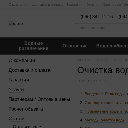
Перейти к основному контенту
О компании
Доставка и оплата
Гарантии
Услуги
Партнерам / О
(066) 341-11-16
(044
Водные
Отопление
Водоснабжен
развлечения
О компании
Aqua Life
Статьи
Статьи п
Очистка во
Доставка и оплата
Гарантии
16 сентября 2021
Услуги
Введение. Роль воды в
Партнерам / Оптовые цены
Стандарты качества в
Расчет объекта
Применение воды в га
Статьи
Методы очистки воды
Статьи о воде