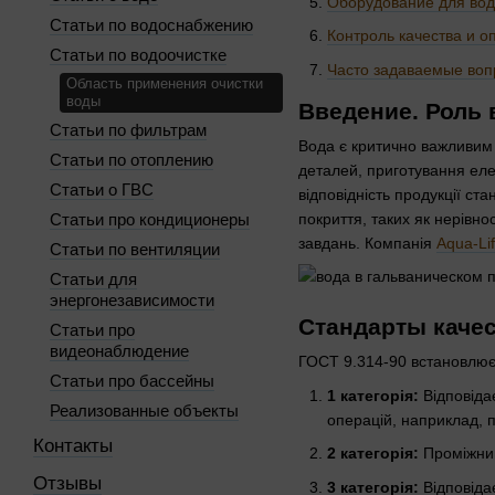
Оборудование для вод
Статьи по водоснабжению
Контроль качества и о
Статьи по водоочистке
Часто задаваемые во
Область применения очистки
воды
Введение. Роль
Статьи по фильтрам
Вода є критично важливим 
Статьи по отоплению
деталей, приготування елек
Статьи о ГВС
відповідність продукції ст
покриття, таких як нерівно
Статьи про кондиционеры
завдань. Компанія
Aqua-Li
Статьи по вентиляции
Статьи для
энергонезависимости
Стандарты качес
Статьи про
видеонаблюдение
ГОСТ 9.314-90 встановлює 
Статьи про бассейны
1 категорія:
Відповідає
Реализованные объекты
операцій, наприклад,
Контакты
2 категорія:
Проміжний
Отзывы
3 категорія:
Відповідає