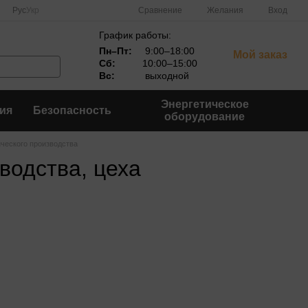
Сравнение
Рус
Укр
Желания
Вход
График работы:
Пн–Пт:
9:00–18:00
Мой заказ
Сб:
10:00–15:00
Вс:
выходной
Энергетическое
ия
Безопасность
оборудование
ического производства
водства, цеха