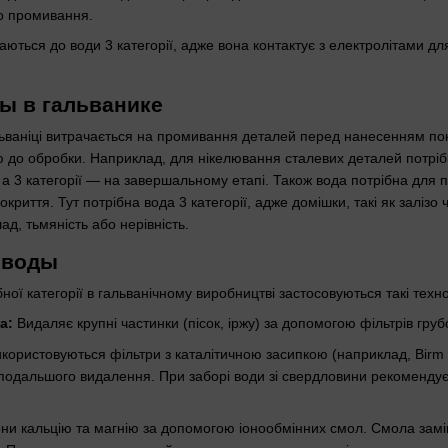
го промивання.
аються до води 3 категорії, адже вона контактує з електролітами д
ы в гальванике
ьваніці витрачається на промивання деталей перед нанесенням пок
ю до обробки. Наприклад, для нікелювання сталевих деталей потрібн
 а 3 категорії — на завершальному етапі. Також вода потрібна для п
риття. Тут потрібна вода 3 категорії, адже домішки, такі як залізо
д, тьмяність або нерівність.
 воды
ої категорії в гальванічному виробництві застосовуються такі техно
а:
Видаляє крупні частинки (пісок, іржу) за допомогою фільтрів гру
користовуються фільтри з каталітичною засипкою (наприклад, Birm а
 подальшого видалення. При заборі води зі свердловини рекомендує
ни кальцію та магнію за допомогою іонообмінних смол. Смола замінює