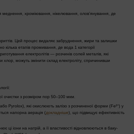
ля меднення, хроміювання, нікелювання, олов’янування, де
риттів. Цей процес видаляє забруднення, жири та залишки
о кілька етапів промивання, де вода 1 категорії
риготування електролітів — розчинів солей металів, які
 чи хлор, можуть змінити склад електроліту, спричинивши
логії:
бої очистки з розміром пор 50–100 мкм.
бо Pyrolox), які окислюють залізо з розчиненої форми (Fe²⁺) у
ться напорна аерація (
докладніше
), що підвищує ефективність
 ці іони на натрій, а її властивості відновлюються в баку-