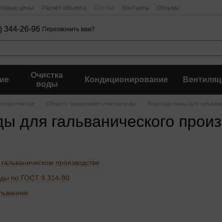
птовые цены
Расчет объекта
Статьи
Контакты
Отзывы
) 344-26-96
Перезвонить вам?
Очистка
ие
Кондиционирование
Вентиляц
воды
о водоочистке
Область применения очистки воды
Водоподготовка для гальван
ды для гальванического произ
 гальваническом производстве
оды по ГОСТ 9.314-90
льванике