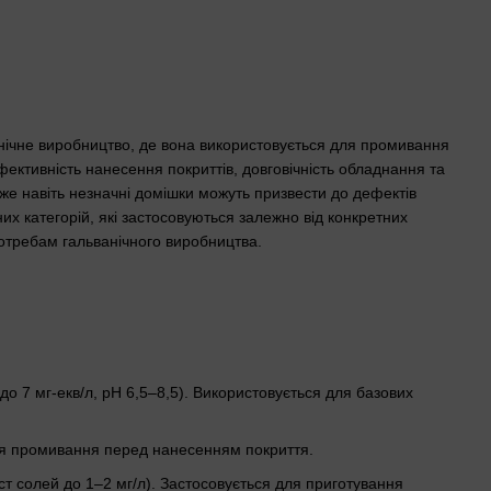
нічне виробництво, де вона використовується для промивання
фективність нанесення покриттів, довговічність обладнання та
дже навіть незначні домішки можуть призвести до дефектів
них категорій, які застосовуються залежно від конкретних
потребам гальванічного виробництва.
 до 7 мг-екв/л, pH 6,5–8,5). Використовується для базових
ля промивання перед нанесенням покриття.
ст солей до 1–2 мг/л). Застосовується для приготування