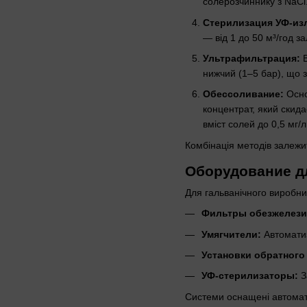
солерозчиннику з NaCl
Стерилизация УФ-из
— від 1 до 50 м³/год з
Ультрафильтрация:
В
нижчий (1–5 бар), що з
Обессоливание:
Осно
концентрат, який скид
вміст солей до 0,5 мг/л
Комбінація методів залежи
Оборудование д
Для гальванічного виробн
Фильтры обезжелези
Умягчители:
Автоматиз
Установки обратного
УФ-стерилизаторы:
З
Системи оснащені автомат