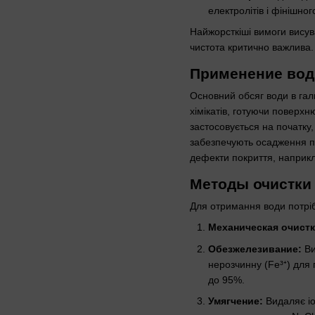
електролітів і фінішно
Найжорсткіші вимоги висув
чистота критично важлива.
Применение вод
Основний обсяг води в гал
хімікатів, готуючи поверхн
застосовується на початку,
забезпечують осадження пок
дефекти покриття, наприкла
Методы очистки
Для отримання води потрібн
Механическая очистк
Обезжелезивание:
Ви
нерозчинну (Fe³⁺) для
до 95%.
Умягчение:
Видаляє іо