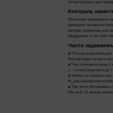
м³/год підходить для серед
Контроль качест
Якість води перевіряють за
проводять тестування пере
методів: наприклад, для х
обладнання на 20–30%. Рег
Часто задаваем
✔️ Почему вода важна для
Вона впливає на якість пок
✔️ Чем отличается вода 1 
1 — питна (жорсткість до 7
✔️ Можно ли обойтись без
Ні, для електролітів потрі
✔️ Как часто обслуживать 
Раз на 6–12 місяців залеж