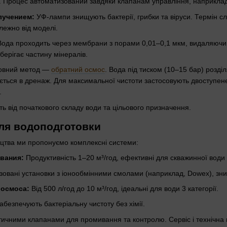
. Процес автоматизований завдяки клапанам управління, наприклад
лучением:
УФ-лампи знищують бактерії, грибки та віруси. Термін с
алежно від моделі.
ода проходить через мембрани з порами 0,01–0,1 мкм, видаляючи бакт
берігає частину мінералів.
вний метод —
обратний осмос
. Вода під тиском (10–15 бар) розділ
ається в дренаж. Для максимальної чистоти застосовують двоступен
.
ть від початкового складу води та цільового призначення.
ля водоподготовки
ицтва ми пропонуємо комплексні системи:
вания:
Продуктивність 1–20 м³/год, ефективні для скважинної води з
овані установки з іонообмінними смолами (наприклад, Dowex), зниж
 осмоса:
Від 500 л/год до 10 м³/год, ідеальні для води 3 категорії.
абезпечують бактеріальну чистоту без хімії.
ичними клапанами для промивання та контролю. Сервіс і технічна 