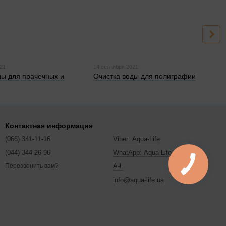
021
14 сентября 2021
ды для прачечных и
Очистка воды для полиграфии
Контактная информация
(066) 341-11-16
Viber: Aqua-Life
(044) 344-26-96
WhatApp: Aqua-Life
A-L
Перезвонить вам?
info@aqua-life.ua