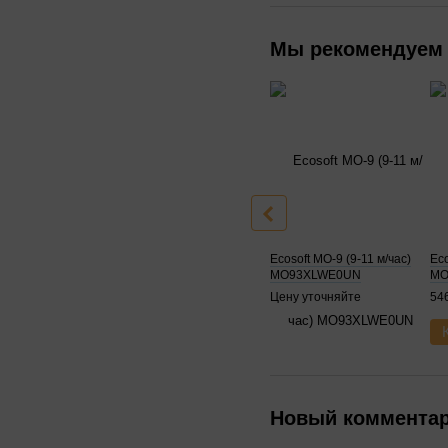
Мы рекомендуем
Ecosoft MO-9 (9-11 м/час)
Eco
MO93XLWE0UN
MO
Цену уточняйте
546
Новый коммента