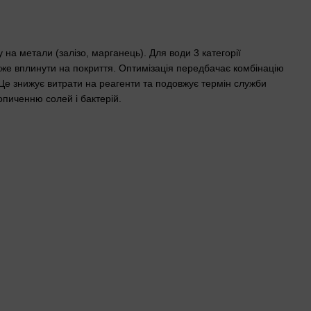
 на метали (залізо, марганець). Для води 3 категорії
же вплинути на покриття. Оптимізація передбачає комбінацію
 Це знижує витрати на реагенти та подовжує термін служби
опиченню солей і бактерій.