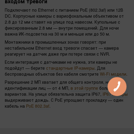
входом тревоги
Подключают по Ethernet с питанием PoE (802.3af) или 12В
DC. Корпусные камеры с вариофокальным объективом от
2.8 до 12 мм ставят на улице под навесом. Купольные с
фиксированным 2.8 мм — внутри помещений. Для ночи
важна ИК-подсветка на 30 м и меньше или до 50 м.
Монтажники в промышленных зонах говорят: при
нестабильном Ethernet вход тревоги спасает — камера
реагирует на датчик даже при потере связи с NVR.
Если интеграция с датчиками не нужна, эти камеры не
подойдут — берите
стандартные IP-камеры
. Для
беспроводных объектов без кабеля смотрите
Wi-Fi модели
.
Разрешение 2 МП хватает для общего контроля, но для
идентификации лиц — от 4 МП,
в этой группе
больше
вариантов. На улице обязательна защита IP67,
IP67 камеры
выдерживают дождь. С PoE упрощают прокладку — один
кабель на
PoE 802.3af
.