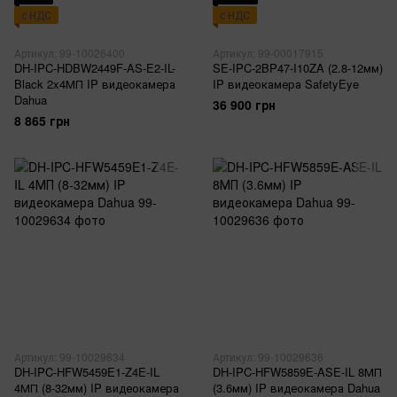
с НДС
с НДС
Артикул: 99-10026400
Артикул: 99-00017915
DH-IPC-HDBW2449F-AS-E2-IL-
SE-IPC-2BP47-I10ZA (2.8-12мм)
Black 2x4МП IP видеокамера
IP видеокамера SafetyEye
Dahua
36 900 грн
8 865 грн
Артикул: 99-10029634
Артикул: 99-10029636
DH-IPC-HFW5459E1-Z4E-IL
DH-IPC-HFW5859E-ASE-IL 8МП
4МП (8-32мм) IP видеокамера
(3.6мм) IP видеокамера Dahua