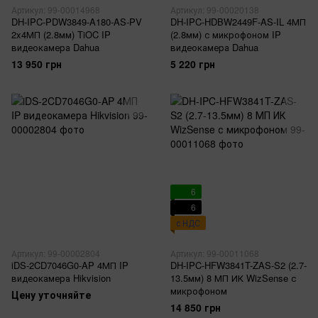
Артикул: 99-00014968
Артикул: 99-00020138
DH-IPC-PDW3849-A180-AS-PV
DH-IPC-HDBW2449F-AS-IL 4МП
2x4МП (2.8мм) TiOC IP
(2.8мм) с микрофоном IP
видеокамера Dahua
видеокамера Dahua
13 950 грн
5 220 грн
6
6
с НДС
Артикул: 99-00002804
Артикул: 99-00011068
iDS-2CD7046G0-AP 4МП IP
DH-IPC-HFW3841T-ZAS-S2 (2.7-
видеокамера Hikvision
13.5мм) 8 МП ИК WizSense с
микрофоном
Цену уточняйте
14 850 грн