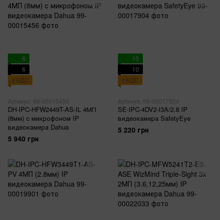
6
10
6
10
с НДС
с НДС
Артикул: 99-00015456
Артикул: 99-00017904
DH-IPC-HFW2449T-AS-IL 4МП
SE-IPC-4DV2-I3A/2.8 IP
(8мм) с микрофоном IP
видеокамера SafetyEye
видеокамера Dahua
5 220 грн
5 940 грн