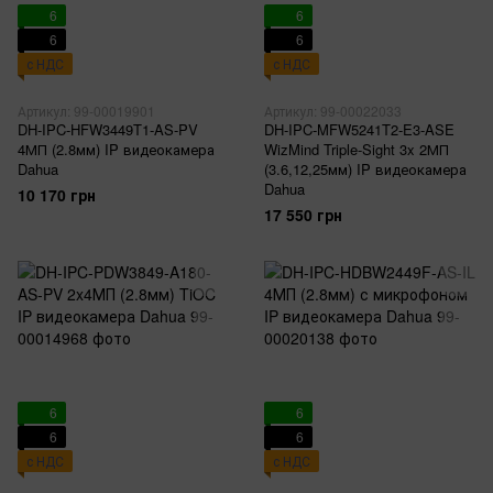
6
6
6
6
с НДС
с НДС
Артикул: 99-00019901
Артикул: 99-00022033
DH-IPC-HFW3449T1-AS-PV
DH-IPC-MFW5241T2-E3-ASE
4МП (2.8мм) IP видеокамера
WizMind Triple-Sight 3x 2МП
Dahua
(3.6,12,25мм) IP видеокамера
Dahua
10 170 грн
17 550 грн
6
6
6
6
с НДС
с НДС