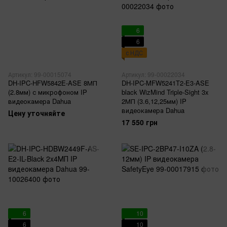
6
6
с НДС
Артикул: 99-00015074
Артикул: 99-00022034
DH-IPC-HFW5842E-ASE 8МП
DH-IPC-MFW5241T2-E3-ASE
(2.8мм) с микрофоном IP
black WizMind Triple-Sight 3x
видеокамера Dahua
2МП (3.6,12,25мм) IP
видеокамера Dahua
Цену уточняйте
17 550 грн
6
10
6
10