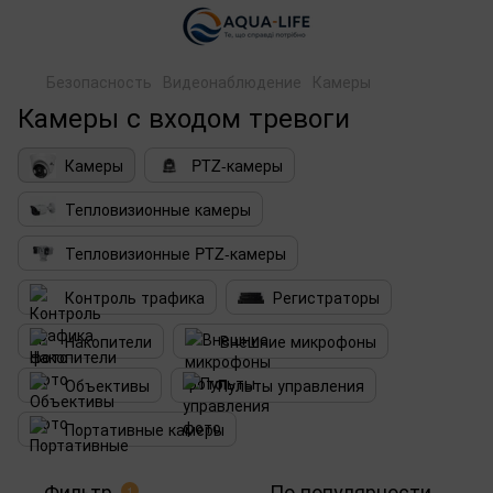
Безопасность
Видеонаблюдение
Камеры
Камеры с входом тревоги
Камеры
PTZ-камеры
Тепловизионные камеры
Тепловизионные PTZ-камеры
Контроль трафика
Регистраторы
Накопители
Внешние микрофоны
Объективы
Пульты управления
Портативные камеры
Фильтр
По популярности
1