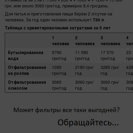
грн, или около 3060 грн/год, примерно 8,4 грн/день.
Для питья и приготовления пищи берём 2 л/сутки на
человека. За год один человек использует
730 л
.
Таблица с ориентировочными затратами за 5 лет
1
2
3
4
человек
человека
человека
че
Бутылированная
5790
11 580
17 370
23 
вода
грн/год
грн/год
грн/год
грн
Отфильтрованная
1095
2190 грн/
3285 грн/
438
на розлив
грн/год
год
год
год
Отфильтрованная
3060
3060 грн/
3060 грн/
306
осмосом
грн/год
год
год
год