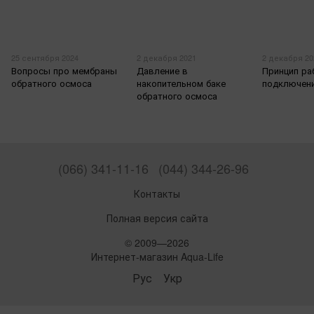
25 сентября 2024
2 декабря 2021
2 декабря 20
Вопросы про мембраны
Давление в
Принцип ра
обратного осмоса
накопительном баке
подключен
обратного осмоса
(066) 341-11-16
(044) 344-26-96
Контакты
Полная версия сайта
© 2009—2026
Интернет-магазин Aqua-Life
Рус
Укр