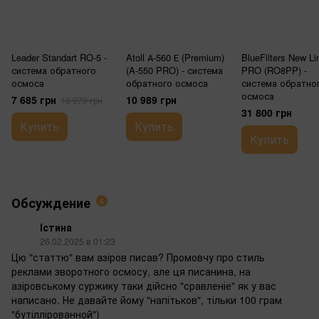
Leader Standart RO-5 -
Atoll А-560 Е (Premium)
BlueFilters New Li
система обратного
(A-550 PRO) - система
PRO (RO8PP) -
осмоса
обратного осмоса
система обратно
осмоса
7 685 грн
10 989 грн
10 979 грн
31 800 грн
Купить
Купить
Купить
Обсуждение
6
Істина
26.02.2025 в 01:23
Цю "статтю" вам азіров писав? Промовчу про стиль
реклами зворотного осмосу, але ця писанина, на
азіровському суржику таки дійсно "сравленіе" як у вас
написано. Не давайте йому "напітьков", тільки 100 грам
"бутіллірованной")