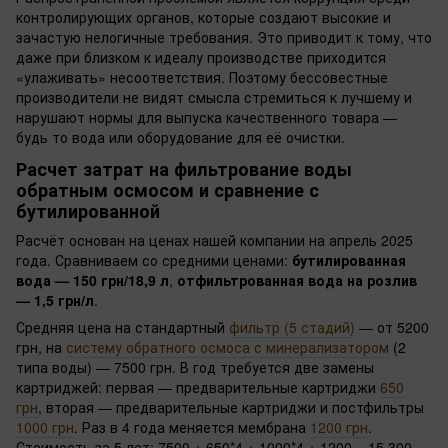
контролирующих органов, которые создают высокие и
зачастую нелогичные требования. Это приводит к тому, что
даже при близком к идеалу производстве приходится
«улаживать» несоответствия. Поэтому бессовестные
производители не видят смысла стремиться к лучшему и
нарушают нормы для выпуска качественного товара —
будь то вода или оборудование для её очистки.
Расчет затрат на фильтрование воды
обратным осмосом и сравнение с
бутилированной
Расчёт основан на ценах нашей компании на апрель 2025
года. Сравниваем со средними ценами:
бутилированная
вода — 150 грн/18,9 л
,
отфильтрованная вода на розлив
— 1,5 грн/л
.
Средняя цена на стандартный
фильтр (5 стадий)
— от 5200
грн, на
систему обратного осмоса с минерализатором
(2
типа воды) — 7500 грн. В год требуется две замены
картриджей: первая — предварительные картриджи
650
грн
, вторая — предварительные картриджи и постфильтры
1000 грн
. Раз в 4 года меняется мембрана
1200 грн
.
Стоимость за 5 лет: 7500 + 650*4 + 1000*4 + 1200 = 15 300