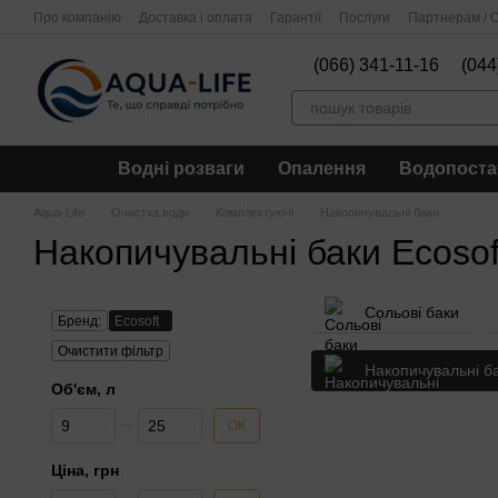
Перейти до основного контенту
Про компанію
Доставка і оплата
Гарантії
Послуги
Партнерам / О
(066) 341-11-16
(044
Водні розваги
Опалення
Водопоста
Aqua-Life
Очистка води
Комплектуючі
Накопичувальні баки
Накопичувальні баки Ecosof
Сольові баки
Бренд:
Ecosoft
Очистити фільтр
Накопичувальні б
Об'єм, л
Від Об'єм, л
До Об'єм, л
ОК
Ціна, грн