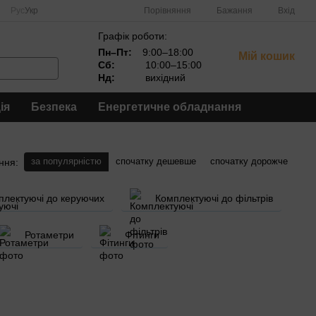
Порівняння
Рус
Укр
Бажання
Вхід
Графік роботи:
Пн–Пт:
9:00–18:00
Мій кошик
Сб:
10:00–15:00
Нд:
вихідний
ія
Безпека
Енергетичне обладнання
за популярністю
спочатку дешевше
спочатку дорожче
ння:
плектуючі до керуючих
Комплектуючі до фільтрів
Ротаметри
Фітинги