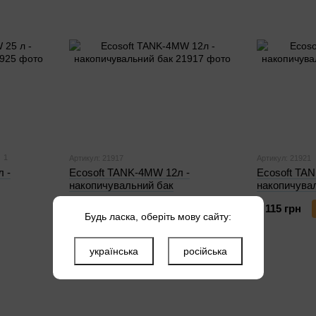
1
Артикул: 21917
Артикул: 21921
 -
Ecosoft TANK-4MW 12л -
Ecosoft TAN
накопичувальний бак
накопичува
2 205 грн
Купити
2 115 грн
Будь ласка, оберіть мову сайту:
українська
російська