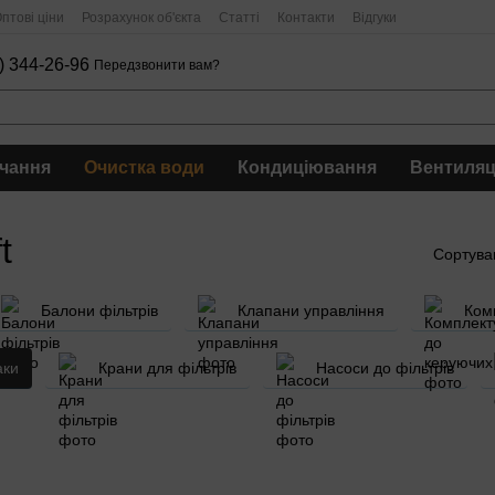
птові ціни
Розрахунок об'єкта
Статті
Контакти
Відгуки
) 344-26-96
Передзвонити вам?
чання
Очистка води
Кондиціювання
Вентиляц
t
Сортува
Балони фільтрів
Клапани управління
Ком
аки
Крани для фільтрів
Насоси до фільтрів