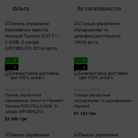
Фільтр
За популярністю
8
8
8
8
Артикул: 22144
Артикул: 19635
Панель управління
Станція управління
переливною ємкістю Hayward-
обладнанням та дезінфекцією
Toscano ECO-FILL-2-230В, 5-
Hayward
зондів (HPOW5LEV)
61 162 грн
52 046 грн