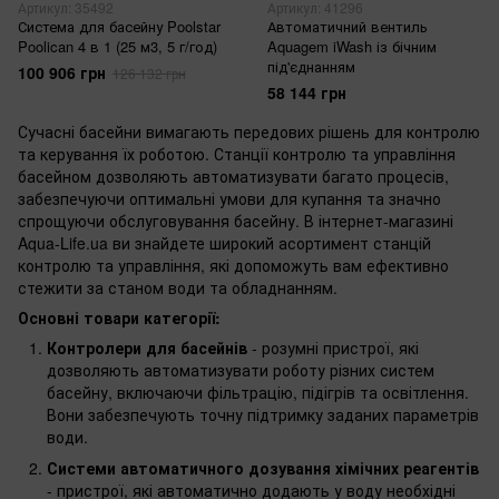
Артикул: 35492
Артикул: 41296
Система для басейну Poolstar
Автоматичний вентиль
Poolican 4 в 1 (25 м3, 5 г/год)
Aquagem iWash із бічним
під'єднанням
100 906 грн
126 132 грн
58 144 грн
Сучасні басейни вимагають передових рішень для контролю
та керування їх роботою. Станції контролю та управління
басейном дозволяють автоматизувати багато процесів,
забезпечуючи оптимальні умови для купання та значно
спрощуючи обслуговування басейну. В інтернет-магазині
Aqua-Life.ua ви знайдете широкий асортимент станцій
контролю та управління, які допоможуть вам ефективно
стежити за станом води та обладнанням.
Основні товари категорії:
Контролери для басейнів
- розумні пристрої, які
дозволяють автоматизувати роботу різних систем
басейну, включаючи фільтрацію, підігрів та освітлення.
Вони забезпечують точну підтримку заданих параметрів
води.
Системи автоматичного дозування хімічних реагентів
- пристрої, які автоматично додають у воду необхідні