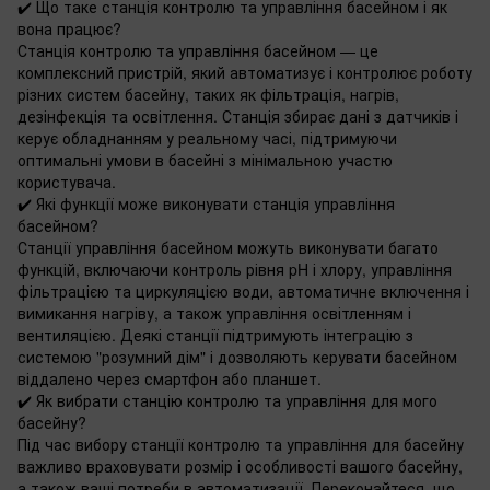
✔️ Що таке станція контролю та управління басейном і як
вона працює?
Станція контролю та управління басейном — це
комплексний пристрій, який автоматизує і контролює роботу
різних систем басейну, таких як фільтрація, нагрів,
дезінфекція та освітлення. Станція збирає дані з датчиків і
керує обладнанням у реальному часі, підтримуючи
оптимальні умови в басейні з мінімальною участю
користувача.
✔️ Які функції може виконувати станція управління
басейном?
Станції управління басейном можуть виконувати багато
функцій, включаючи контроль рівня pH і хлору, управління
фільтрацією та циркуляцією води, автоматичне включення і
вимикання нагріву, а також управління освітленням і
вентиляцією. Деякі станції підтримують інтеграцію з
системою "розумний дім" і дозволяють керувати басейном
віддалено через смартфон або планшет.
✔️ Як вибрати станцію контролю та управління для мого
басейну?
Під час вибору станції контролю та управління для басейну
важливо враховувати розмір і особливості вашого басейну,
а також ваші потреби в автоматизації. Переконайтеся, що