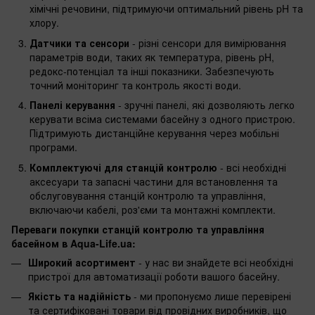
хімічні речовини, підтримуючи оптимальний рівень pH та
хлору.
Датчики та сенсори
- різні сенсори для вимірювання
параметрів води, таких як температура, рівень pH,
редокс-потенціал та інші показники. Забезпечують
точний моніторинг та контроль якості води.
Панелі керування
- зручні панелі, які дозволяють легко
керувати всіма системами басейну з одного пристрою.
Підтримують дистанційне керування через мобільні
програми.
Комплектуючі для станцій контролю
- всі необхідні
аксесуари та запасні частини для встановлення та
обслуговування станцій контролю та управління,
включаючи кабелі, роз'єми та монтажні комплекти.
Переваги покупки станцій контролю та управління
басейном в Aqua-Life.ua:
Широкий асортимент
- у нас ви знайдете всі необхідні
пристрої для автоматизації роботи вашого басейну.
Якість та надійність
- ми пропонуємо лише перевірені
та сертифіковані товари від провідних виробників, що