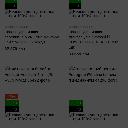
8
8
Артикул: 28446
Артикул: 22268
Панель управління
Панель управління
переливною ємністю Aquaviva
фільтрацією Hayward H-
Overflow 230В, 5 зондів
POWER 380 В, 16 A (Таймер,
Diff)
27 370 грн
33 655 грн
−20%
10
10
10
10