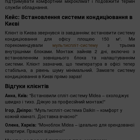
підтримувати комфортний мікроклімат і подовжити термін
служби обладнання.
Кейс: Встановлення системи кондиціювання в
Києві
Клієнт із Києва звернувся із завданням: встановити систему
кондиціювання для офісу площею 150 м². Ми
порекомендували
мультиспліт-систему
з трьома
внутрішніми блоками. Монтаж зайняв 2 дні, включно з
встановленням зовнішнього блока та налаштуванням
системи. Клієнт зазначив, що температура в офісі тепер
стабільна, а рівень шуму мінімальний. Замовте систему
кондиціювання в Києві прямо зараз!
Відгуки клієнтів
Анна, Київ:
"Встановили спліт-систему Midea – охолоджує
швидко і тихо. Дякую за професійний монтаж!"
Ігор, Дніпро:
"Мультиспліт-система Daikin – комфорт у
кожній кімнаті. Доставка вчасно!"
Олена, Харків:
"Моноблок Midea – ідеально для орендованої
квартири. Працює відмінно!"