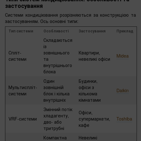
застосування
Системи кондиціювання розрізняються за конструкцією та
застосуванням. Ось основні типи:
Тип системи
Особливості
Застосування
Приклад
Складаються
із
Спліт-
зовнішнього
Квартири,
Midea
системи
та
невеликі офіси
внутрішнього
блока
Один
Будинки,
Мультиспліт-
зовнішній
офіси з
Daikin
системи
блок і кілька
кількома
внутрішніх
кімнатами
Змінний потік
Офіси,
хладагенту,
VRF-системи
супермаркети,
Toshiba
дво- або
кафе
тритрубні
Компактна
Невеликі