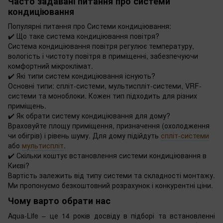
Часто задавані питання про системи
кондиціювання
Популярні питання про Системи кондиціювання:
✔️ Що таке система кондиціювання повітря?
Система кондиціювання повітря регулює температуру,
вологість і чистоту повітря в приміщенні, забезпечуючи
комфортний мікроклімат.
✔️ Які типи систем кондиціювання існують?
Основні типи: спліт-системи, мультиспліт-системи, VRF-
системи та моноблоки. Кожен тип підходить для різних
приміщень.
✔️ Як обрати систему кондиціювання для дому?
Враховуйте площу приміщення, призначення (охолодження
чи обігрів) і рівень шуму. Для дому підійдуть
спліт-системи
або
мультиспліт
.
✔️ Скільки коштує встановлення системи кондиціювання в
Києві?
Вартість залежить від типу системи та складності монтажу.
Ми пропонуємо безкоштовний розрахунок і конкурентні ціни.
Чому варто обрати нас
Aqua-Life – це 14 років досвіду в підборі та встановленні