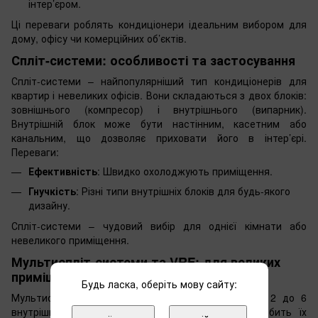
інтер’єром.
Ці переваги роблять кондиціонери ідеальним вибором для
дому, офісу чи комерційних об’єктів.
Спліт-системи: особливості та застосування
Спліт-системи – найпопулярніший тип кондиціонерів для
квартир і невеликих офісів. Вони складаються з двох блоків:
зовнішнього (компресор) і внутрішнього (випарник).
Внутрішній блок може бути настінним, касетним або
канальним, що дозволяє приховати його в інтер’єрі.
Переваги:
Ефективність
: Швидко охолоджують приміщення.
Гнучкість
: Різні типи внутрішніх блоків для будь-якого
дизайну.
Спліт-системи – чудовий вибір для однієї кімнати або
невеликого приміщення.
Мультиспліт-системи та VRF: для великих
приміщень
Будь ласка, оберіть мову сайту:
Мультиспліт-системи дозволяють підключити від 2 до 6
внутрішніх блоків до одного зовнішнього, що робить їх