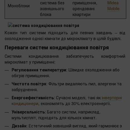
система без
приміщення,
Midea
Моноблоки
зовнішнього
орендовані
Mobile
блока
квартири
Кожен тип системи підходить для певних завдань – від
охолодження однієї кімнати до мікроклімату в цілій будівлі.
Переваги систем кондиціювання повітря
Системи кондиціювання забезпечують комфортний
мікроклімат у приміщенні:
Регулювання температури
: Швидке охолодження або
обігрів приміщення.
Чистота повітря
: Фільтри видаляють пил, алергени та
забруднення.
Енергоефективність
: Сучасні моделі, такі як
інверторні
кондиціонери
, економлять до 30% електроенергії.
Універсальність
: Багато систем, наприклад,
мультиспліт, підходять для кількох кімнат.
Дизайн
: Естетичний зовнішній вигляд, який гармоніює з