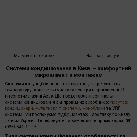
Мультиспліт-системи
Надавані послуги
Системи кондиціювання в Києві – комфортний
мікроклімат з монтажем
Системи кондиціювання
– це пристрої, які регулюють
температуру, вологість і чистоту повітря в приміщенні. В
інтернет-магазині Aqua-Life представлені оригінальні
системи кондиціювання від провідних виробників:
побутові
кондиціонери
,
мультиспліт-системи
,
моноблоки
та VRF-
системи. Ми пропонуємо підбір, монтаж і доставку по Києву
та всій Україні. Телефонуйте та замовляйте прямо зараз! ☎
(066) 341-11-16
Типи систем кондиціювання: особливості та