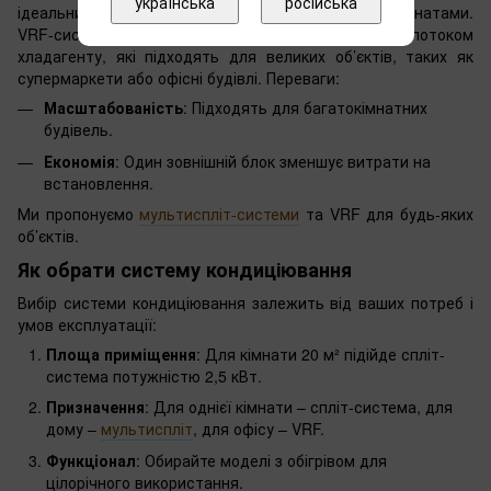
українська
російська
ідеальними для будинків або офісів з кількома кімнатами.
VRF-системи – це промислові рішення зі змінним потоком
хладагенту, які підходять для великих об’єктів, таких як
супермаркети або офісні будівлі. Переваги:
Масштабованість
: Підходять для багатокімнатних
будівель.
Економія
: Один зовнішній блок зменшує витрати на
встановлення.
Ми пропонуємо
мультиспліт-системи
та VRF для будь-яких
об’єктів.
Як обрати систему кондиціювання
Вибір системи кондиціювання залежить від ваших потреб і
умов експлуатації:
Площа приміщення
: Для кімнати 20 м² підійде спліт-
система потужністю 2,5 кВт.
Призначення
: Для однієї кімнати – спліт-система, для
дому –
мультиспліт
, для офісу – VRF.
Функціонал
: Обирайте моделі з обігрівом для
цілорічного використання.