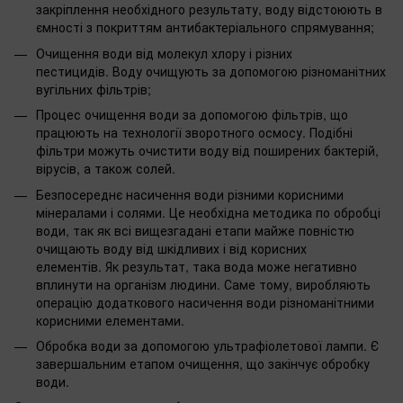
закріплення необхідного результату, воду відстоюють в
ємності з покриттям антибактеріального спрямування;
Очищення води від молекул хлору і різних
пестицидів. Воду очищують за допомогою різноманітних
вугільних фільтрів;
Процес очищення води за допомогою фільтрів, що
працюють на технології зворотного осмосу. Подібні
фільтри можуть очистити воду від поширених бактерій,
вірусів, а також солей.
Безпосереднє насичення води різними корисними
мінералами і солями. Це необхідна методика по обробці
води, так як всі вищезгадані етапи майже повністю
очищають воду від шкідливих і від корисних
елементів. Як результат, така вода може негативно
вплинути на організм людини. Саме тому, виробляють
операцію додаткового насичення води різноманітними
корисними елементами.
Обробка води за допомогою ультрафіолетової лампи. Є
завершальним етапом очищення, що закінчує обробку
води.