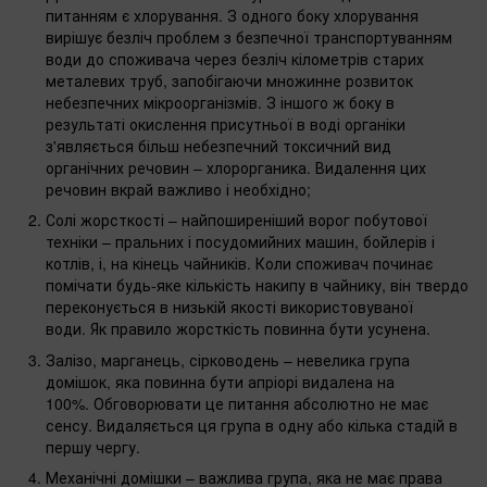
питанням є хлорування. З одного боку хлорування
вирішує безліч проблем з безпечної транспортуванням
води до споживача через безліч кілометрів старих
металевих труб, запобігаючи множинне розвиток
небезпечних мікроорганізмів. З іншого ж боку в
результаті окислення присутньої в воді органіки
з'являється більш небезпечний токсичний вид
органічних речовин – хлорорганика. Видалення цих
речовин вкрай важливо і необхідно;
Солі жорсткості – найпоширеніший ворог побутової
техніки – пральних і посудомийних машин, бойлерів і
котлів, і, на кінець чайників. Коли споживач починає
помічати будь-яке кількість накипу в чайнику, він твердо
переконується в низькій якості використовуваної
води. Як правило жорсткість повинна бути усунена.
Залізо, марганець, сірководень – невелика група
домішок, яка повинна бути апріорі видалена на
100%. Обговорювати це питання абсолютно не має
сенсу. Видаляється ця група в одну або кілька стадій в
першу чергу.
Механічні домішки – важлива група, яка не має права