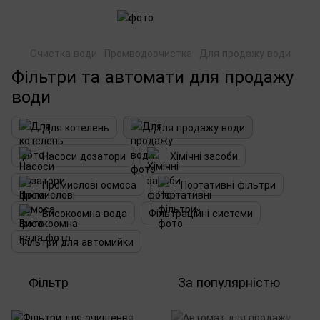
Очистка води
Промводоочистка
Для продажу води
Фільтри та автомати для продажу
води
Для котелень
Для продажу води
Насоси дозатори
Хімічні засоби
Промислові осмоса
Портативні фільтри
Високоомна вода
Фільтраційні системи
Фільтри для автомийки
Фільтр
За популярністю