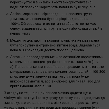
переконується в низькій якості використовуваної
води. Як правило жорсткість повинна бути усунена.
Залізо, марганець, сірководень – невелика група
домішок, яка повинна бути апріорі видалена на
100%. Обговорювати це питання абсолютно не має
сенсу. Видаляється ця група в одну або кілька стадій в
першу чергу.
Механічні домішки – важлива група, яка не має права
бути присутнім в отриманої питної води. Видаляється
вона в 99%випадків досить просто і дешево.
Загальна солесодержание – за останніми нормативами,
максимальна концентрація становить 1000 мг/л (1 г/
л). Понад цієї концентрації вода переходить в категорію
мінеральних вод. Ідеальна концентрація солей – 100-300
мг/л, але дуже залежить від того, як вода буде
використовуватися, або виключно для пиття, або для
приготування напоїв, їжі.
З огляду на те, що в цей список можна додати ще як
мінімум кілька груп і кожну групу деталізувати, підводимо до
висновку, що склад води і її хімія досить непроста, тому
метод отримання питної води для продажу повинен бути