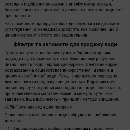
ретельно підібраний виходячи з аналізу вихідної води,
бажаної кількості отриманої в результаті очистки води та її
призначення .
Наші технологи підберуть необхідні технології і відповідне
устаткування, а менеджери зроблять все можливе, що б
ціновий сегмент об'єкта вас задовольнив.
Фільтри та автомати для продажу води
Практично у всіх населених пунктах України вода, яка
надходить до споживача, не є в буквальному розумінні
питної, навіть якщо і відповідає нормам. Санітарні норми
розраховані на общебитовое використання і далекі від
ідеалу якісної питної води. Тому і з'являються повсюдно
локальні пункти продажу очищеної води. Відрізняються
вони в першу чергу обсягом продаваної води – включають
прямі невеликими магазинчиками, а можуть бути і міні-
заводами. Інша відмінність – принцип і методи очищення.
Отже, розглянемо основні види забруднень і небажаних
домішок:
Для великих міст найбільш уразливим і делікатним