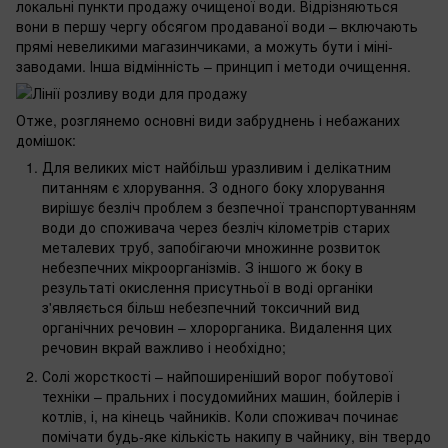
локальні пункти продажу очищеної води. Відрізняються
вони в першу чергу обсягом продаваної води – включають
прямі невеликими магазинчиками, а можуть бути і міні-
заводами. Інша відмінність – принцип і методи очищення.
Отже, розглянемо основні види забруднень і небажаних
домішок:
Для великих міст найбільш уразливим і делікатним
питанням є хлорування. З одного боку хлорування
вирішує безліч проблем з безпечної транспортуванням
води до споживача через безліч кілометрів старих
металевих труб, запобігаючи множинне розвиток
небезпечних мікроорганізмів. З іншого ж боку в
результаті окислення присутньої в воді органіки
з'являється більш небезпечний токсичний вид
органічних речовин – хлорорганика. Видалення цих
речовин вкрай важливо і необхідно;
Солі жорсткості – найпоширеніший ворог побутової
техніки – пральних і посудомийних машин, бойлерів і
котлів, і, на кінець чайників. Коли споживач починає
помічати будь-яке кількість накипу в чайнику, він твердо