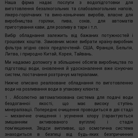
Наша фірма надає послуги з водопідготовки для
виготовлення безалкогольних та слабоалкогольних напоїв,
лікеро-горілчаних та вино-коньячних виробів, власне для
виробництва горілки, пива, соків, для автоматів
приготування кави, для розливу в тари і т.п.
Вибір обладнання залежить від бажаних потужностей і
грошових коштів. Замовник може вибрати країну-виробник
фільтра згідно своїх предпочтеній- США, Франція, Бельгія,
Литва, і природно Китай, Корея, Тайвань.
Ми надаємо допомогу в збільшенні обсягів виробництва по
підготовці води, оновлення й удосконалення вже існуючих
систем, постачання розтрачує матеріалами.
Нижче описано реалізоване обладнання по виготовленню
води на розливання води в упаковку клієнта:
1 . Абсолютно автоматизована система для подачі води
бездоганної якості, що має високу ступінь
мінералізації. Попереднє очищення проводиться в дві стадії
– механічне очищення і усунення хлору (гарантуються
змішанням активованого вугілля) і стадія
пом'якшення. Звідси випливає, що осмотична система
знаходиться в безпеці від будь-яких безпричинних