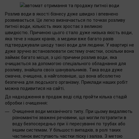
Розлив води в якості бізнесу дуже швидко і впевнено
розвивається. Це легко визначається по точках розливу
питної води, кількість яких зростає з великою
швидкістю. Причиною цього стало дуже низька якість води,
яка тече з наших кранів, а медики вже багато разів
підтверджували шкоду такої води для людини. У квартирі не
дуже зручно встановлювати систему очистки, оскільки вона
займає багато місця, з цієї причини розлив води, яка
очищається за допомогою спеціального обладнання для
розливу, знайшла своїх шанувальників. Така вода дуже
смачна, очищена, а найголовніше, що вона абсолютно
безпечна для людського організму. Приклади наших робіт
можна подивитися на сайті.
До надходження в продаж воді слід пройти кілька стадій
обробки і очищення:
Очищення води механічного типу. При цьому видаляють
різноманітні зважені речовини, що могли потрапити в
воду безпосередньо при її пересуванні по трубах або
іншим системам. У більшості випадків, в ролі таких
частинок виступають частки піску і заліза. З метою