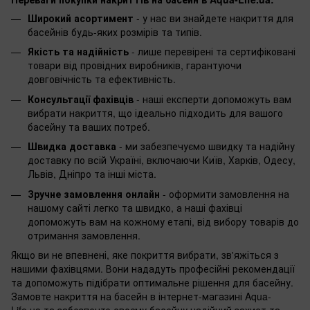
Широкий асортимент
- у нас ви знайдете накриття для
басейнів будь-яких розмірів та типів.
Якість та надійність
- лише перевірені та сертифіковані
товари від провідних виробників, гарантуючи
довговічність та ефективність.
Консультації фахівців
- наші експерти допоможуть вам
вибрати накриття, що ідеально підходить для вашого
басейну та ваших потреб.
Швидка доставка
- ми забезпечуємо швидку та надійну
доставку по всій Україні, включаючи Київ, Харків, Одесу,
Львів, Дніпро та інші міста.
Зручне замовлення онлайн
- оформити замовлення на
нашому сайті легко та швидко, а наші фахівці
допоможуть вам на кожному етапі, від вибору товарів до
отримання замовлення.
Якщо ви не впевнені, яке покриття вибрати, зв'яжіться з
нашими фахівцями. Вони нададуть професійні рекомендації
та допоможуть підібрати оптимальне рішення для басейну.
Замовте накриття на басейн в інтернет-магазині Aqua-
Life.ua та забезпечте своєму басейну надійний захист та