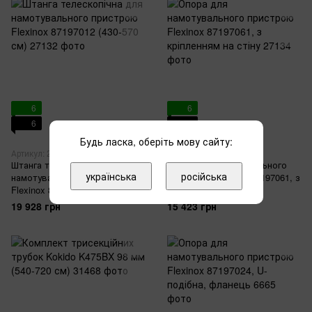
6
6
6
6
Будь ласка, оберіть мову сайту:
Артикул: 27132
Артикул: 27134
Штанга телескопічна для
Опора для намотувального
українська
російська
намотувального пристрою
пристрою Flexinox 87197061, з
Flexinox 87197012 (430-570 см)
кріпленням на стіну
19 928 грн
15 423 грн