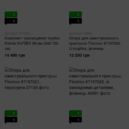
8
6
8
6
Артикул: 31468
Артикул: 6665
Комплект трисекційних трубок
Опора для намотувального
Kokido K475BX 98 мм (540-720
пристрою Flexinox 87197024,
см)
U-подібна, фланець
14 490 грн
13 250 грн
6
6
6
6