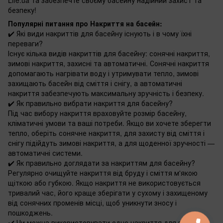
безпеку!
Популярні питання про Накриття на басейн:
✔️ Які види накриттів для басейну існують і в чому їхні
переваги?
Існує кілька видів накриттів для басейну: сонячні накриття,
зимові накриття, захисні та автоматичні. Сонячні накриття
допомагають нагрівати воду і утримувати тепло, зимові
захищають басейн від сміття і снігу, а автоматичні
накриття забезпечують максимальну зручність і безпеку.
✔️ Як правильно вибрати накриття для басейну?
Під час вибору накриття враховуйте розмір басейну,
кліматичні умови та ваші потреби. Якщо ви хочете зберегти
тепло, оберіть сонячне накриття, для захисту від сміття і
снігу підійдуть зимові накриття, а для щоденної зручності —
автоматичні системи.
✔️ Як правильно доглядати за накриттям для басейну?
Регулярно очищуйте накриття від бруду і сміття м'якою
щіткою або губкою. Якщо накриття не використовується
тривалий час, його краще зберігати у сухому і захищеному
від сонячних променів місці, щоб уникнути зносу і
пошкоджень.
✔️ Чи можна використовувати одне накриття для всіх