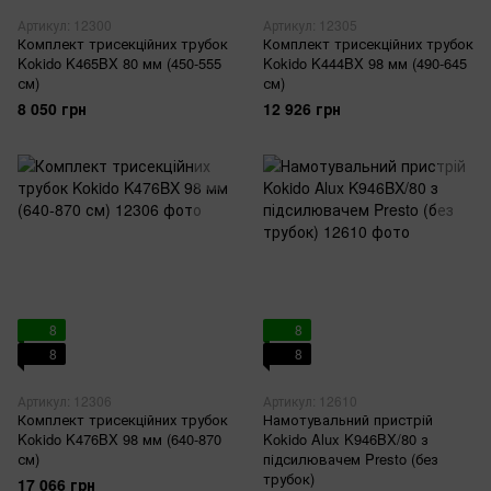
Артикул: 12300
Артикул: 12305
Комплект трисекційних трубок
Комплект трисекційних трубок
Kokido K465BX 80 мм (450-555
Kokido K444BX 98 мм (490-645
см)
см)
8 050 грн
12 926 грн
8
8
8
8
Артикул: 12306
Артикул: 12610
Комплект трисекційних трубок
Намотувальний пристрій
Kokido K476BX 98 мм (640-870
Kokido Alux K946BX/80 з
см)
підсилювачем Presto (без
трубок)
17 066 грн