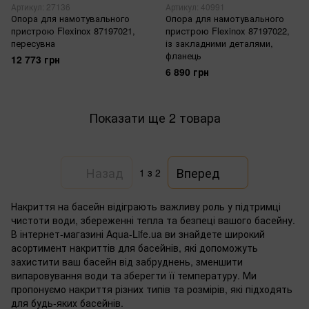
Артикул: 27136
Артикул: 40991
Опора для намотувального
Опора для намотувального
пристрою Flexinox 87197021,
пристрою Flexinox 87197022,
пересувна
із закладними деталями,
фланець
12 773 грн
6 890 грн
Показати ще 2 товара
Назад
Вперед
1
з 2
Накриття на басейн відіграють важливу роль у підтримці
чистоти води, збереженні тепла та безпеці вашого басейну.
В інтернет-магазині Aqua-Life.ua ви знайдете широкий
асортимент накриттів для басейнів, які допоможуть
захистити ваш басейн від забруднень, зменшити
випаровування води та зберегти її температуру. Ми
пропонуємо накриття різних типів та розмірів, які підходять
для будь-яких басейнів.