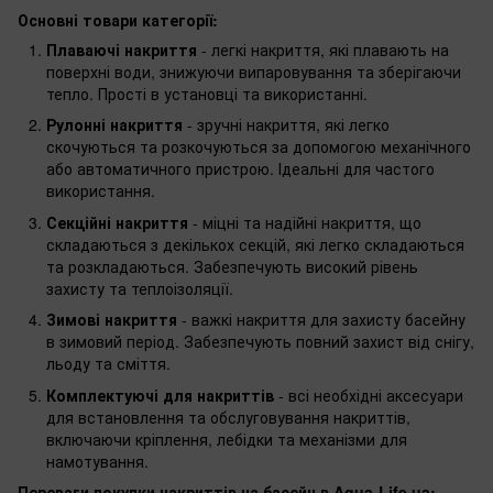
Основні товари категорії:
Плаваючі накриття
- легкі накриття, які плавають на
поверхні води, знижуючи випаровування та зберігаючи
тепло. Прості в установці та використанні.
Рулонні накриття
- зручні накриття, які легко
скочуються та розкочуються за допомогою механічного
або автоматичного пристрою. Ідеальні для частого
використання.
Секційні накриття
- міцні та надійні накриття, що
складаються з декількох секцій, які легко складаються
та розкладаються. Забезпечують високий рівень
захисту та теплоізоляції.
Зимові накриття
- важкі накриття для захисту басейну
в зимовий період. Забезпечують повний захист від снігу,
льоду та сміття.
Комплектуючі для накриттів
- всі необхідні аксесуари
для встановлення та обслуговування накриттів,
включаючи кріплення, лебідки та механізми для
намотування.
Переваги покупки накриттів на басейн в Aqua-Life.ua: