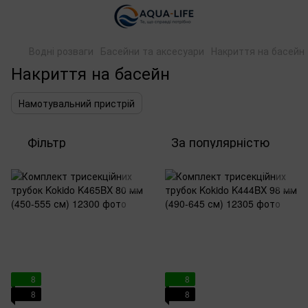
Водні розваги
Басейни та аксесуари
Накриття на басейн
Накриття на басейн
Намотувальний пристрій
Фільтр
За популярністю
8
8
8
8