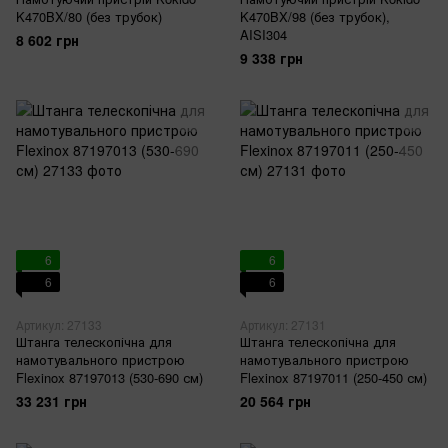
K470BX/80 (без трубок)
K470BX/98 (без трубок),
AISI304
8 602 грн
9 338 грн
6
6
6
6
Артикул: 27133
Артикул: 27131
Штанга телескопічна для
Штанга телескопічна для
намотувального пристрою
намотувального пристрою
Flexinox 87197013 (530-690 см)
Flexinox 87197011 (250-450 см)
33 231 грн
20 564 грн