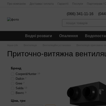
Перейти до основного контенту
Про компанію
Доставка і оплата
Гарантії
Послуги
Партнерам / О
(066) 341-11-16
(044
Водні розваги
Опалення
Водопоста
Aqua-Life
Вентиляція
Вентиляційні установки
Вентиляція припливно-в
Приточно-витяжна вентиля
Бренд
Cooper&Hunter
16
Daikin
7
Gree
7
Salda
13
Вентс
9
Ціна, грн