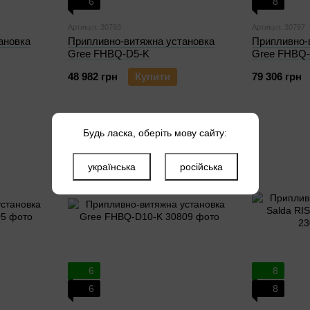
6
8
Артикул: 30793
Артикул: 30797
ановка
Припливно-витяжна установка
Припливно-
Gree FHBQ-D5-K
Gree FHBQ
48 982 грн
Купити
79 306 грн
Будь ласка, оберіть мову сайту:
українська
російська
6
8
6
8