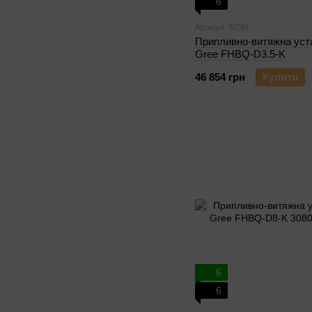
6
Артикул: 30789
Припливно-витяжна уст
Gree FHBQ-D3.5-K
46 854 грн
Купити
6
6