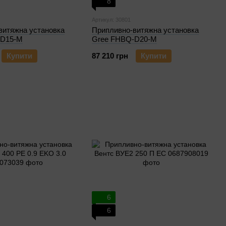
8
Артикул: 30801
витяжна установка
Припливно-витяжна установка
-D15-M
Gree FHBQ-D20-M
Купити
87 210 грн
Купити
6
6