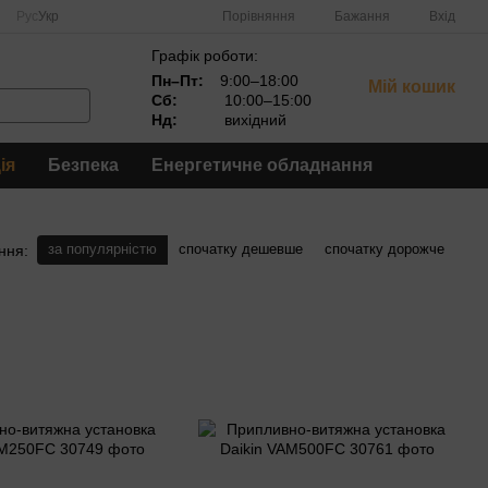
Порівняння
Рус
Укр
Бажання
Вхід
Графік роботи:
Пн–Пт:
9:00–18:00
Мій кошик
Сб:
10:00–15:00
Нд:
вихідний
ія
Безпека
Енергетичне обладнання
за популярністю
спочатку дешевше
спочатку дорожче
ння: