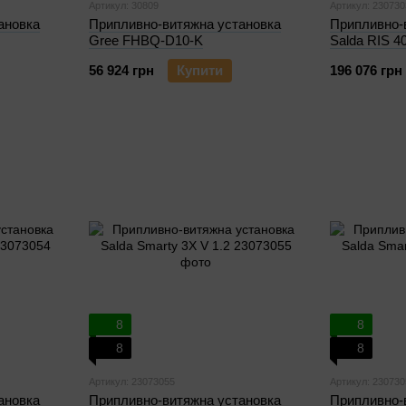
Артикул: 30809
Артикул: 230730
ановка
Припливно-витяжна установка
Припливно-
Gree FHBQ-D10-K
Salda RIS 4
56 924 грн
Купити
196 076 грн
8
8
8
8
Артикул: 23073055
Артикул: 230730
ановка
Припливно-витяжна установка
Припливно-