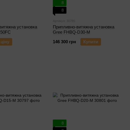
8
8
Артикул: 30785
витяжна установка
Припливно-витяжна установка
150FC
Gree FHBQ-D30-M
 ціну
146 300 грн
Купити
8