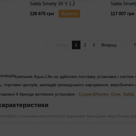
Salda Smarty 3X V 1.2
Salda Smart
126 675 грн
Купити
117 007 грн
Назад
1
2
3
Вперед
Компанія Aqua-Life.ua здійснює поставку установок і систем
, торгових центрів, закладів громадського харчування, виробничих о
тавлені 4 бренди витяжних установок -
Cooper&Hunter
,
Gree
,
Salda
 характеристики
ляційна установка випускається відомими брендами виробників відп
чному виконанні з рекуператором. Забезпечує переміщення необхідн