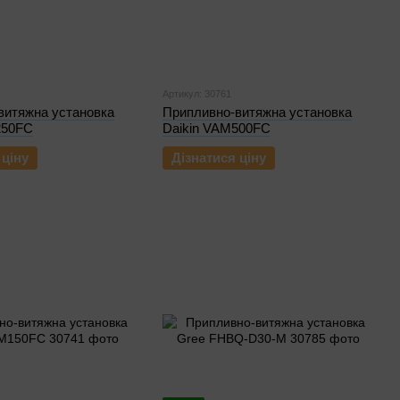
Артикул: 30761
витяжна установка
Припливно-витяжна установка
250FC
Daikin VAM500FC
 ціну
Дізнатися ціну