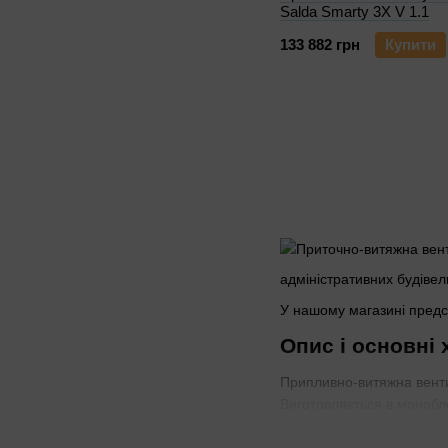
Salda Smarty 3X V 1.1
133 882 грн
Купити
адміністративних будівель
У нашому магазині предс
Опис і основні
Припливно-витяжна венти
Виготовляється в монобло
забруднень.