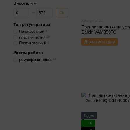
Висота, мм
Від Висота, мм
До Висота, мм
ОК
Артикул: 30757
Тип рекуператора
Припливно-витяжна уст
Перекрестный
3
Daikin VAM350FC
пластинчастий
29
Дізнатися ціну
Противоточный
4
Режим роботи
рекуперація тепла
14
Відео
6