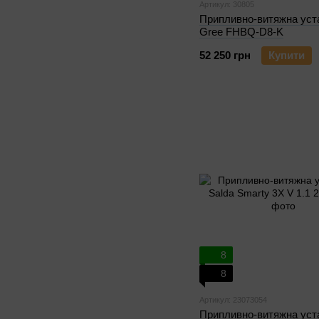
Артикул: 30805
Припливно-витяжна уст
Gree FHBQ-D8-K
52 250 грн
Купити
8
8
Артикул: 23073054
Припливно-витяжна уст