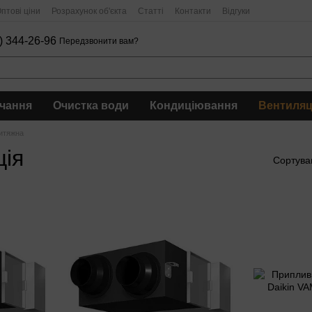
птові ціни
Розрахунок об'єкта
Статті
Контакти
Відгуки
) 344-26-96
Передзвонити вам?
чання
Очистка води
Кондиціювання
Вентиляц
итяжна
ція
Сортува