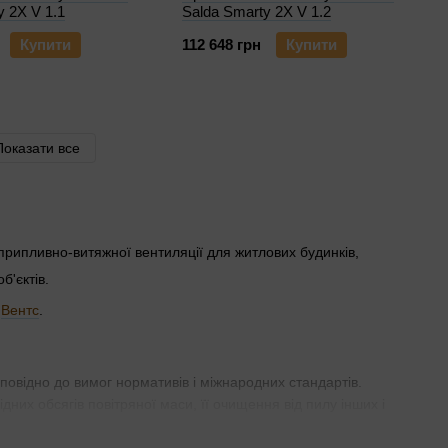
y 2X V 1.1
Salda Smarty 2X V 1.2
Купити
112 648 грн
Купити
Показати все
 припливно-витяжної вентиляції для житлових будинків,
б'єктів.
,
Вентс
.
овідно до вимог нормативів і міжнародних стандартів.
их обсягів повітряної маси, її очищення від пилу інших і