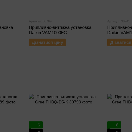
Артикул: 30769
Артикул: 30741
ановка
Припливно-витяжна установка
Припливно-
Daikin VAM1000FC
Daikin VAM
Дізнатися ціну
Дізнатися
6
8