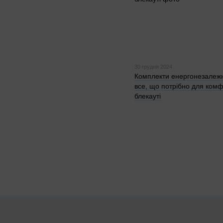
30 грудня 2024
Комплекти енергонезалеж
все, що потрібно для комф
блекауті