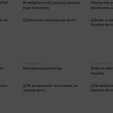
 ePoE
Як вибрати колбу (корпус) фільтра
Різниця між 
води в квартиру
бризерами: щ
2 вересня 2025
27 травня 2025
та
Монтуємо рекуператор
Вибір та рейт
басейну