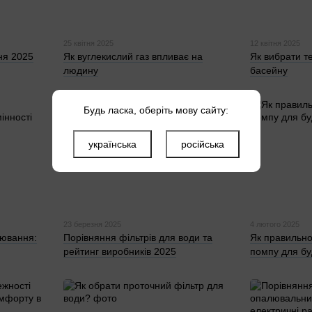
25 квітня 2025
12 квітня 2025
ня 2025
Як вуглекислий газ впливає на
Як вибрати т
людину
басейну
Будь ласка, оберіть мову сайту:
українська
російська
23 березня 2025
4 лютого 2025
рювання:
Порівняння фільтрів для води та
Як правильно
рейтинг виробників 2025
помпу для бу