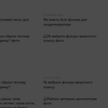
24 березня 2025
епловий насос для
Які мають бути фільтри для
льодогенератора
27 січня 2025
 обрати теплову
Як вибрати фільтри зворотного
динку?
осмосу