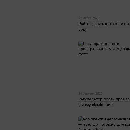
27 квітня 2025
Рейтинг радіаторів опален
року
24 березня 2025
Рекуператор проти провіт
у чому відмінності