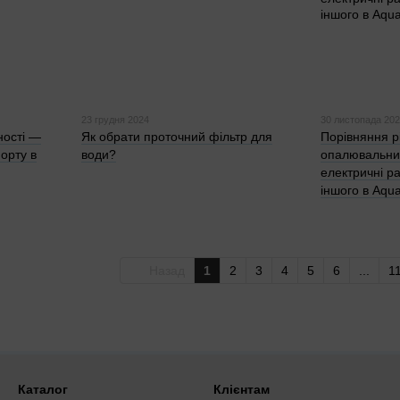
23 грудня 2024
30 листопада 20
ності —
Як обрати проточний фільтр для
Порівняння рі
орту в
води?
опалювальних
електричні ра
іншого в Aqua
Назад
1
2
3
4
5
6
...
1
Каталог
Клієнтам