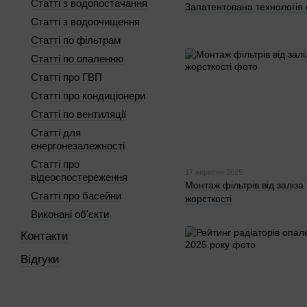
Статті з водопостачання
Запатентована технологія
Статті з водоочищення
Статті по фільтрам
Статті по опаленню
Статті про ГВП
Статті про кондиціонери
Статті по вентиляції
Статті для
енергонезалежності
Статті про
17 вересня 2025
відеоспостереження
Монтаж фільтрів від заліза 
Статті про басейни
жорсткості
Виконані об'єкти
Контакти
Відгуки