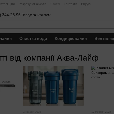
птові ціни
Розрахунок об'єкта
Статті
Контакти
Відгуки
) 344-26-96
Передзвонити вам?
чання
Очистка води
Кондиціювання
Вентиляц
тті від компанії Аква-Лайф
3 грудня 2025
17 жовтня 2025