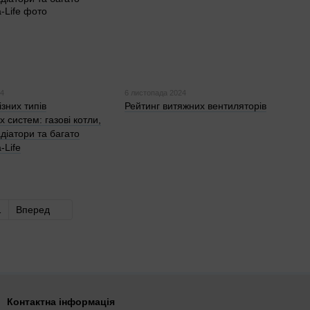
24
6 листопада 2024
зних типів
Рейтинг витяжних вентиляторів
 систем: газові котли,
діатори та багато
-Life
1
Вперед
Контактна інформація