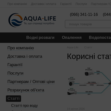
Перейти до основного контенту
Про компанію
Доставка і оплата
Гарантії
Послуги
Партнерам / О
(066) 341-11-16
(044
Водні розваги
Опалення
Водопоста
Про компанію
Aqua-Life
Статті
Корисні ста
Доставка і оплата
Гарантії
Послуги
Партнерам / Оптові ціни
Розрахунок об'єкта
Статті
Статті про воду
14 квітня 2026