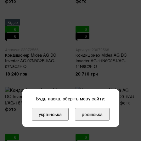
Відео
6
6
6
6
Артикул: 23072566
Артикул: 23072568
Кондиціонер Midea AG DC
Кондиціонер Midea AG DC
Inverter AG-07N8C2F-I/AG-
Inverter AG-11N8C2F-I/AG-
07N8C2F-O
11N8C2F-O
18 240 грн
20 710 грн
Будь ласка, оберіть мову сайту:
українська
російська
6
6