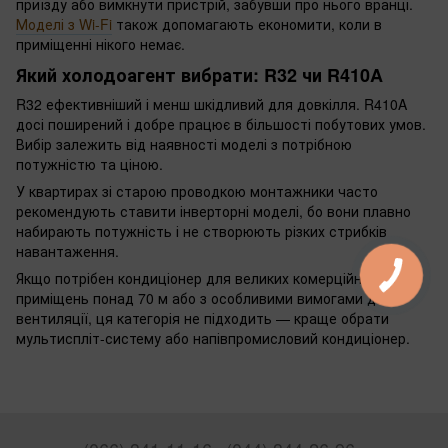
приїзду або вимкнути пристрій, забувши про нього вранці.
Моделі з Wi-Fi
також допомагають економити, коли в
приміщенні нікого немає.
Який холодоагент вибрати: R32 чи R410A
R32 ефективніший і менш шкідливий для довкілля. R410A
досі поширений і добре працює в більшості побутових умов.
Вибір залежить від наявності моделі з потрібною
потужністю та ціною.
У квартирах зі старою проводкою монтажники часто
рекомендують ставити інверторні моделі, бо вони плавно
набирають потужність і не створюють різких стрибків
навантаження.
Якщо потрібен кондиціонер для великих комерційних
приміщень понад 70 м або з особливими вимогами до
вентиляції, ця категорія не підходить — краще обрати
мультиспліт-систему або напівпромисловий кондиціонер.