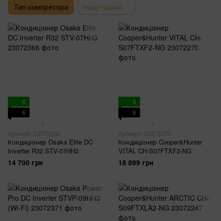
Тип компресора
інверторний
6
6
6
6
1
1
Артикул: 23072366
Артикул: 23072270
Кондиціонер Osaka Elite DC
Кондиціонер Cooper&Hunter
Inverter R32 STV-07HH3
VITAL CH-S07FTXF2-NG
14 700 грн
18 899 грн