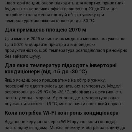
Інверторні кондиціонери підходять для квартир, приватних
будинків та невеликих офісів площею від 20 до 70 м, де
потрібне охолодження влітку й обігрів узимку при
температурах зовнішнього повітря до -30 °C.
Для приміщень площею 2070 м
Для кімнати 2025 м вистачає моделі з меншою потужністю.
Для 5070 м обирайте пристрій з відповідною
продуктивністю, щоб температура розподілялася рівномірно
без зайвого шуму.
Для яких температур підходять інверторні
кондиціонери (від -15 до -30 °C)
Якщо кондиціонер працюватиме на обігрів узимку,
перевіряйте адаптивність до низьких температур. Моделі,
розраховані до -25 °C або -30 °C, зберігають ефективність
навіть у сильні морози. У регіонах, де температура рідко
опускається нижче -15 °C, можна взяти простіший варіант.
Коли потрібен Wi-Fi контроль кондиціонера
Віддалене керування через Wi-Fi зручно, коли господарі
часто відсутні вдома. Можна ввімкнути обігрів за годину до