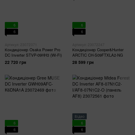
6
6
6
6
Артикул: 23072371
Артикул: 23072247
Кондиціонер Osaka Power Pro
Кондиціонер Cooper&Hunter
DC Inverter STVP-09HH3 (Wi-Fi)
ARCTIC CH-S09FTXLA2-NG
22 720 грн
28 599 грн
Відео
6
6
6
6