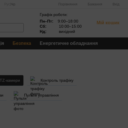
Порівняння
Рус
Укр
Бажання
Вхід
Графік роботи:
Пн–Пт:
9:00–18:00
Мій кошик
Сб:
10:00–15:00
Нд:
вихідний
ія
Безпека
Енергетичне обладнання
PTZ-камери
Контроль трафіку
ви
Пульти управління