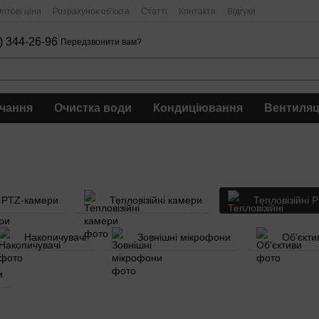
птові ціни
Розрахунок об'єкта
Статті
Контакти
Відгуки
) 344-26-96
Передзвонити вам?
чання
Очистка води
Кондиціювання
Вентиляц
PTZ-камери
Тепловізійні камери
Тепловізійні 
Накопичувачі
Зовнішні мікрофони
Об'єкти
и