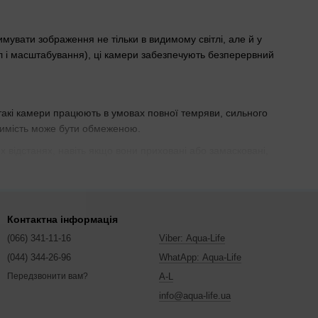
увати зображення не тільки в видимому світлі, але й у
л і масштабування), ці камери забезпечують безперервний
такі камери працюють в умовах повної темряви, сильного
идимість може бути обмеженою.
их відстанях, навіть якщо вони приховані або замасковані,
 територій або об’єктів з підвищеними вимогами до безпеки.
йснювати моніторинг у 360 градусах, забезпечуючи широкий
одіями на великій відстані, не втрачаючи якості зображення.
Контактна інформація
і функції, такі як виявлення руху, відстеження об'єктів або
(066) 341-11-16
Viber: Aqua-Life
 легко інтегруються в існуючі системи безпеки.
(044) 344-26-96
WhatApp: Aqua-Life
 зменшити кількість помилкових спрацювань системи, адже
A-L
Передзвонити вам?
ьш надійними показниками.
info@aqua-life.ua