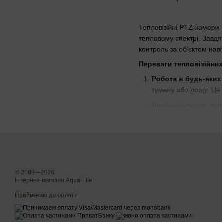
Тепловізійні PTZ-камери 
тепловому спектрі. Завд
контроль за об’єктом нав
Переваги тепловізійни
Робота в будь-яких
туману або дощу. Це 
Висока точність ви
оскільки їхнє тепло 
Функція PTZ (панора
огляд території. Мож
Аналітика та інтегр
розпізнавання теплов
© 2009—2026
Інтернет-магазин Aqua-Life
Зниження помилко
камера реагує не на в
Приймаємо до оплати
Як вибрати тепловізій