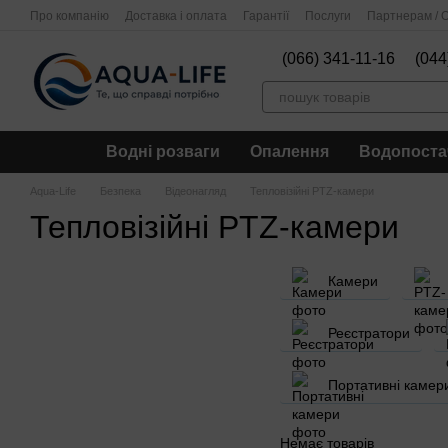
Перейти до основного контенту
Про компанію
Доставка і оплата
Гарантії
Послуги
Партнерам / О
(066) 341-11-16
(044
Водні розваги
Опалення
Водопоста
Aqua-Life
Безпека
Відеонагляд
Тепловізійні PTZ-камери
Тепловізійні PTZ-камери
Камери
Реєстратори
Портативні камер
Немає товарів