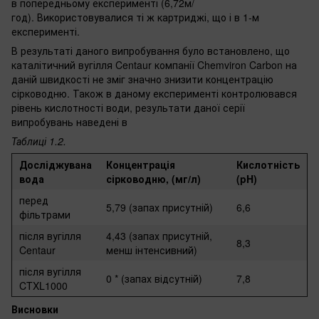
в попередньому експерименті (6,72м/
год). Використовувалися ті ж картриджі, що і в 1-м
експерименті.
В результаті даного випробування було встановлено, що
каталітичний вугілля Centaur компанії Chemviron Carbon на
даній швидкості не зміг значно знизити концентрацію
сірководню. Також в даному експерименті контролювався
рівень кислотності води, результати даної серії
випробувань наведені в
Таблиці 1.2.
Досліджувана
Концентрація
Кислотність
вода
сірководню, (мг/л)
(pH)
перед
5,79 (запах присутній)
6,6
фільтрами
після вугілля
4,43 (запах присутній,
8,3
Centaur
менш інтенсивний)
після вугілля
0 * (запах відсутній)
7,8
CTXL1000
Висновки