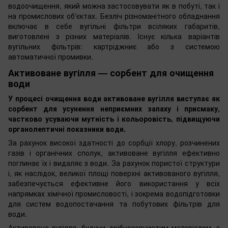
водоочищення, який можна застосовувати як в побуті, так і
на промислових об'єктах. Безліч різноманітного обладнання
включає в себе вугільні фільтри всіляких габаритів,
виготовлені з різних матеріалів. Існує кілька варіантів
вугільних фільтрів: картріджниє або з системою
автоматичної промивки.
Активоване вугілля — сорбент для очищення
води
У процесі очищення води активоване вугілля виступає як
сорбент для усунення неприємних запаху і присмаку,
частково усуваючи мутність і кольоровість, підвищуючи
органолептичні показники води.
За рахунок високої здатності до сорбції хлору, розчинених
газів і органічних сполук, активоване вугілля ефективно
поглинає їх і видаляє з води. За рахунок пористої структури
і, як наслідок, великої площі поверхні активованого вугілля,
забезпечується ефективне його використання у всіх
напрямках хімічної промисловості, і зокрема водопідготовки
для систем водопостачання та побутових фільтрів для
води.
Активоване вугілля, будучи дрібнозернистим матеріалом, з