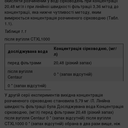
окисляти розчинений у воді сірководень при концентрації
20,48 мг/л і при лінійної швидкості фільтрації 3,36 м/год до
концентрації, яка нижче чутливості методу, яким
вимірюється концентрація розчиненого сірководню (Табл.
1.1).
Таблиця 1.1
після вугілля CTXL1000
Концентрація сірководню, (мг/
досліджувана вода
л)
перед фільтрами
20,48 (різкий запах)
після вугілля
0 * (запах відсутній)
Centaur
0 * (запах відсутній)
У другій серії експериментів вихідна концентрація
розчиненого сірководню становила 5,79 мг /Л. Лінійна
швидкість фільтрації була Досліджувана вода Концентрація
сірководню, (мг/л) перед фільтрами 20,48 (різкий запах)
після вугілля Centaur 0 * (запах відсутній) після вугілля
CTXL1000 0 * (запах відсутній) обрана в два рази вище, ніж