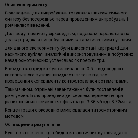
Опис експерименту
Сірководень для випробувань готувався шляхом хімічного
синтезу безпосередньо перед проведенням випробувань і
розчинявся введенні.
Далі воду, насичену сірководнем, подавали паралельно на
два картриджа з випробуваними каталитическими вугіллям.
для даного експерименту були використані картриджі для
насипного вугілля, аналогічні використовуваним в побутових
назад осмотических установках як префільтри.
В обидва картриджа було засипано по 0,5 л відповідного
каталітичного вугілля, швидкості потоків під час
проведення експерименту контролювалася ротаметрами.
Таким чином, отримані завантаження були поставлені в
рівні умови. Було проведено дві серії експериментів при
різних лінійних швидкостях фільтрації: 3,36 м/год і 6,72м/год.
Концентрація сірководню вимірювалася титрометричним
методом
Обговорення результатів
Було встановлено, що обидва каталітичних вугілля здатні