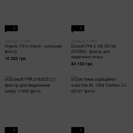
5
5
Артикул: 11385
Артикул: 11389
Organic FS13 (Hand) - вугільний
Ecosoft FРА 2 162 CE125
фільтр
ECO830 - фільтр для
видалення хлору
10 352 грн
84 150 грн
5
5