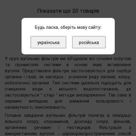
Показати ще 20 товарів
Будь ласка, оберіть мову сайту:
Назад
Вперед
1
з 3
українська
російська
Вугільні фільтри
У групі вугільних фільтрів ми об'єднали всі основні побутові
та промислові системи в основі яких активоване
вугілля. Представлені фільтри застосовуються для сорбції
органіки і газів, як наслідок - усунення ряду запахів, хлору,
небезпечної органіки. Такі системи ідеально підходять для
очищення води з міського водопостачання, де
застосовуються " старі " методи знезараження. Так само в
окремих випадках для зниження кольоровості і
каламутності, окислюваність.
Головне завдання вугільних фільтрів полягає в ліквідації
вільного хлору, хлораминов, діоксиду хлору, фенолів,
органічних речовин і пестицидів. Фільтрація з
використанням вугілля – шірокораспространенние спосіб