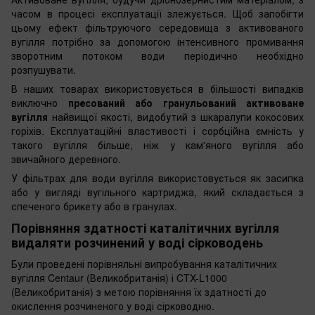
часом в процесі експлуатації злежується. Щоб запобігти
цьому ефект фільтруючого середовища з активованого
вугілля потрібно за допомогою інтенсивного промивання
зворотним потоком води періодично необхідно
розпушувати.
В наших товарах використовується в більшості випадків
виключно
пресований або гранульований активоване
вугілля
найвищої якості, видобутий з шкаралупи кокосових
горіхів. Експлуатаційні властивості і сорбційна ємність у
такого вугілля більше, ніж у кам'яного вугілля або
звичайного деревного.
У фільтрах для води вугілля використовується як засипка
або у вигляді вугільного картриджа, який складається з
спеченого брикету або в гранулах.
Порівняння здатності каталітичних вугілля
видаляти розчинений у воді сірководень
Були проведені порівняльні випробування каталітичних
вугілля Centaur (Великобританія) і CTX-L1000
(Великобританія) з метою порівняння їх здатності до
окислення розчиненого у воді сірководню.