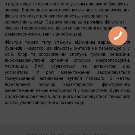
з води хлору та органічних сполук, чим викликане більшість
запахів. Відносно хімічних показників – часто після вугільних
фільтрів знижується окислюваність, кольоровість і
каламутність води. За рахунок варіацій розмірів фільтрів і
кількості завантаження, фільтри застосовні як приватними
домовласниками, так і у виробництві.
Фільтри такого типу стануть відмінним варіантом для
будинків і квартир, де кількість жителів не перевищує 3 7
осіб. Хлор та хлорорганічні сполуки, гумінові речовини,
високомолекулярні органічні сполуки (нафтопродукти,
пестициди, ПАР) усуваються за допомогою цих
устройтсво. У ролі завантаження застосовується
гранульований активоване вугілля Filtrasorb. З метою
відновлення робочих характеристик фільтруючого
завантаження немає необхідності у використанні будь-яких
додаткових реагентів, для цього застосовується технологія
розпушування зворотного потоку води.