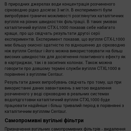
В природних джерелах води концентрація розчиненого
сірководню рідко досягає 3 мг/л. В експерименті були
випробувані граничні можливості розглянутих каталітичних
вугілля на різних швидкостях фільтрації. В таких умовах
каталітичний вугілля CTX-L1000 показав себе набагато
краще, про що свідчать результати другої серії
експериментів. Експеримент показав, що вугілля CTX-L1000
має більшу окисної здатністю по відношенню до сірководню
ніж вугілля Centaur і його можна використовувати на більш
високих швидкостях для досягнення позитивного ефекту як
в картриджах, так і в засипних колонах. Також можна
говорити про довшому терміні служби вугілля CTXL1000 в
порівнянні з вугіллям Centaur.
Результати даних випробувань свідчать про тому, що при
використанні даних завантажень з метою видалення
розчиненого у воді сірководню в реальних системах
водопідготовки каталітичний вугілля CTXL1000 буде
працювати надійніше і більш тривалий період в порівнянні з
каталітичним вугіллям Centaur.
Самопромивні вугільні фільтри
Призначення вугільних самопромивних фільтрів - видалення