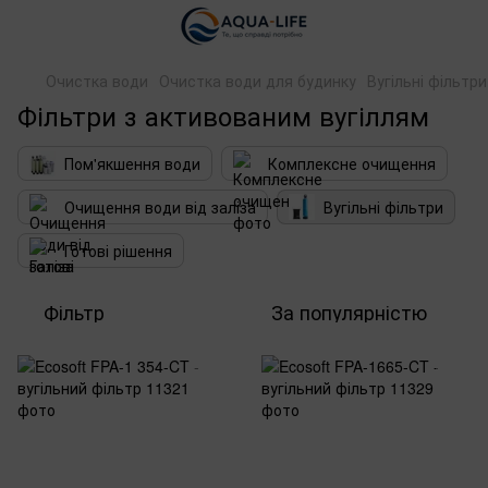
Очистка води
Очистка води для будинку
Вугільні фільтри
Фільтри з активованим вугіллям
Пом'якшення води
Комплексне очищення
Очищення води від заліза
Вугільні фільтри
Готові рішення
Фільтр
За популярністю